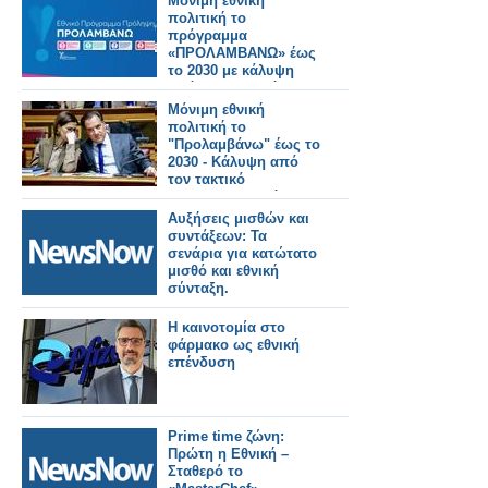
Μόνιμη εθνική
πολιτική το
πρόγραμμα
«ΠΡΟΛΑΜΒΑΝΩ» έως
το 2030 με κάλυψη
από τον Τακτικό
Προϋπολογισμό
Μόνιμη εθνική
πολιτική το
"Προλαμβάνω" έως το
2030 - Κάλυψη από
τον τακτικό
προϋπολογισμό
Αυξήσεις μισθών και
συντάξεων: Τα
σενάρια για κατώτατο
μισθό και εθνική
σύνταξη.
Η καινοτομία στο
φάρμακο ως εθνική
επένδυση
Prime time ζώνη:
Πρώτη η Εθνική –
Σταθερό το