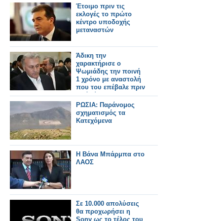
Έτοιμο πριν τις
εκλογές το πρώτο
κέντρο υποδοχής
μεταναστών
Άδικη την
χαρακτήρισε ο
Ψωμιάδης την ποινή
1 χρόνο με αναστολή
που του επέβαλε πριν
από λίγο το
δικαστήριο
ΡΩΣΙΑ: Παράνομος
σχηματισμός τα
Κατεχόμενα
Η Βάνα Μπάρμπα στο
ΛΑΟΣ
Σε 10.000 απολύσεις
θα προχωρήσει η
Sony ως το τέλος του