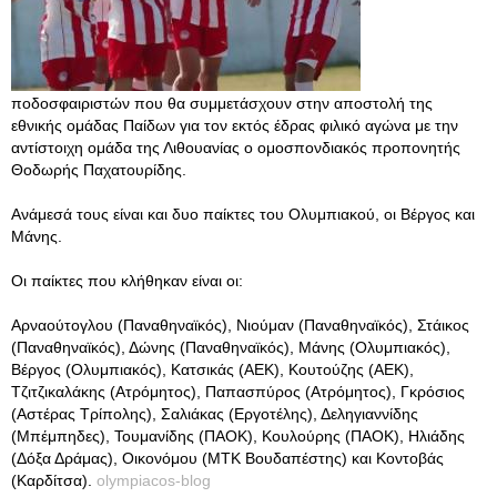
ποδοσφαιριστών που θα συμμετάσχουν στην αποστολή της
εθνικής ομάδας Παίδων για τον εκτός έδρας φιλικό αγώνα με την
αντίστοιχη ομάδα της Λιθουανίας ο ομοσπονδιακός προπονητής
Θοδωρής Παχατουρίδης.
Ανάμεσά τους είναι και δυο παίκτες του Ολυμπιακού, οι Βέργος και
Μάνης.
Οι παίκτες που κλήθηκαν είναι οι:
Αρναούτογλου (Παναθηναϊκός), Νιούμαν (Παναθηναϊκός), Στάικος
(Παναθηναϊκός), Δώνης (Παναθηναϊκός), Μάνης (Ολυμπιακός),
Βέργος (Ολυμπιακός), Κατσικάς (ΑΕΚ), Κουτούζης (ΑΕΚ),
Τζιτζικαλάκης (Ατρόμητος), Παπασπύρος (Ατρόμητος), Γκρόσιος
(Αστέρας Τρίπολης), Σαλιάκας (Εργοτέλης), Δεληγιαννίδης
(Μπέμπηδες), Τουμανίδης (ΠΑΟΚ), Κουλούρης (ΠΑΟΚ), Ηλιάδης
(Δόξα Δράμας), Οικονόμου (ΜΤΚ Βουδαπέστης) και Κοντοβάς
(Καρδίτσα).
olympiacos-blog