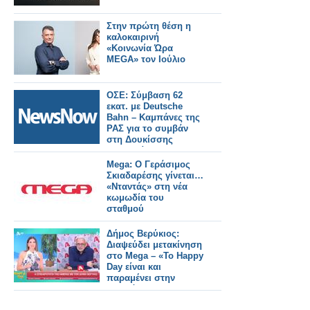
Στην πρώτη θέση η
καλοκαιρινή
«Κοινωνία Ώρα
MEGA» τον Ιούλιο
ΟΣΕ: Σύμβαση 62
εκατ. με Deutsche
Bahn – Καμπάνες της
ΡΑΣ για το συμβάν
στη Δουκίσσης
Πλακεντίας.
Mega: Ο Γεράσιμος
Σκιαδαρέσης γίνεται…
«Νταντάς» στη νέα
κωμωδία του
σταθμού
Δήμος Βερύκιος:
Διαψεύδει μετακίνηση
στο Mega – «Το Happy
Day είναι και
παραμένει στην
καρδιά μου»