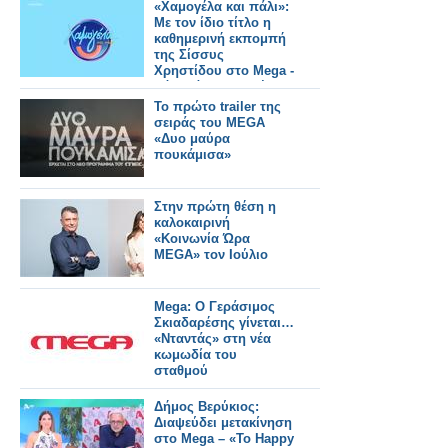
«Χαμογέλα και πάλι»:
Με τον ίδιο τίτλο η
καθημερινή εκπομπή
της Σίσσυς
Χρηστίδου στο Mega -
Πότε κάνει πρεμιέρα;
Το πρώτο trailer της
σειράς του MEGA
«Δυο μαύρα
πουκάμισα»
Στην πρώτη θέση η
καλοκαιρινή
«Κοινωνία Ώρα
MEGA» τον Ιούλιο
Mega: Ο Γεράσιμος
Σκιαδαρέσης γίνεται…
«Νταντάς» στη νέα
κωμωδία του
σταθμού
Δήμος Βερύκιος:
Διαψεύδει μετακίνηση
στο Mega – «Το Happy