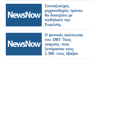
Συνταξιούχος
μηχανοδηγός τρένου
θα διασχίσει με
ποδήλατο την
Ευρώπη,
συγκεντρώνοντας
χρήματα για
Ο φονικός καύσωνας
φιλανθρωπικό σκοπό
του 1987: Τους
νεκρούς -που
ξεπέρασαν τους
1.300- τους έβαζαν
ακόμα και σε
βαγόνια–ψυγεία του
ΟΣΕ!