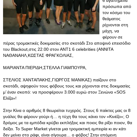
6 αγαπημένα
πρόσωπα από
τον κόσμο του
θεάματος
ρίχνονται στη
μάχη, να
φέρουν σε
πέρας τρομακτικές δοκιμασίες στο σκοτάδι Στο αποψινό επεισόδιο
του Blackout,στις 22.00 στον ΑΝΤ1 6 celebrities (ΑΝΝΙΤΑ
ΝΑΘΑΝΑΗΛ,ΚΩΣΤΑΣ ΦΡΑΓΚΟΛΙΑΣ,
ΜΑΡΙΑΝΤΑ ΠΙΕΡΙΔΗ,ΣΤΕΛΛΑ ΓΙΑΜΠΟΥΡΑ,
ΣΤΕΛΙΟΣ ΧΑΝΤΑΠΑΚΗΣ,ΓΙΩΡΓΟΣ ΜΑΝΙΚΑΣ) παίζουν στο
σκοτάδι, αψηφούν τους φόβους τους και ρίχνονται στις δοκιμασίες
μ’ έναν σκοπό: να προσφέρουν 3.000 ευρώ στον Ξενώνα «SOS
Ελίζα»!
Στην Κίνα ο αριθμός 8 θεωρείται τυχερός. Στους 6 παίκτες μας οι 8
γυάλες θα φέρουν γούρι ή… η τύχη θα τους κάνει τον «Κινέζο»; Ο
δρόμος με τα εμπόδια κρύβει εκπλήξεις και ποιος θα ρίξει ποιον, θα
δείξει. Το Super Market γίνεται μια τρομακτική εμπειρία κι αν κάτι
δεν μείνει στο ράφι, είναι σίγουρα… ο φόβος! Στην επόμενη