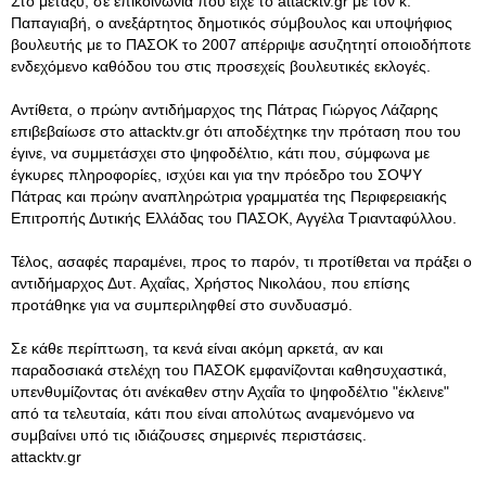
Στο μεταξύ, σε επικοινωνία που είχε το attacktv.gr με τον κ.
Παπαγιαβή, ο ανεξάρτητος δημοτικός σύμβουλος και υποψήφιος
βουλευτής με το ΠΑΣΟΚ το 2007 απέρριψε ασυζητητί οποιοδήποτε
ενδεχόμενο καθόδου του στις προσεχείς βουλευτικές εκλογές.
Αντίθετα, ο πρώην αντιδήμαρχος της Πάτρας Γιώργος Λάζαρης
επιβεβαίωσε στο attacktv.gr ότι αποδέχτηκε την πρόταση που του
έγινε, να συμμετάσχει στο ψηφοδέλτιο, κάτι που, σύμφωνα με
έγκυρες πληροφορίες, ισχύει και για την πρόεδρο του ΣΟΨΥ
Πάτρας και πρώην αναπληρώτρια γραμματέα της Περιφερειακής
Επιτροπής Δυτικής Ελλάδας του ΠΑΣΟΚ, Αγγέλα Τριανταφύλλου.
Τέλος, ασαφές παραμένει, προς το παρόν, τι προτίθεται να πράξει ο
αντιδήμαρχος Δυτ. Αχαΐας, Χρήστος Νικολάου, που επίσης
προτάθηκε για να συμπεριληφθεί στο συνδυασμό.
Σε κάθε περίπτωση, τα κενά είναι ακόμη αρκετά, αν και
παραδοσιακά στελέχη του ΠΑΣΟΚ εμφανίζονται καθησυχαστικά,
υπενθυμίζοντας ότι ανέκαθεν στην Αχαΐα το ψηφοδέλτιο "έκλεινε"
από τα τελευταία, κάτι που είναι απολύτως αναμενόμενο να
συμβαίνει υπό τις ιδιάζουσες σημερινές περιστάσεις.
attacktv.gr