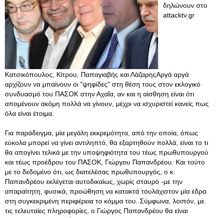
δηλώνουν στο
attacktv.gr
Κατσικόπουλος, Κίτρου, Παπαγιαβής και ΛάζαρηςΑργά αργά
αρχίζουν να μπαίνουν οι "ψηφίδες" στη θέση τους στον εκλογικό
συνδυασμό του ΠΑΣΟΚ στην Αχαΐα, αν και η αίσθηση είναι ότι
απομένουν ακόμη πολλά να γίνουν, μέχρι να ισχυριστεί κανείς πως
όλα είναι έτοιμα.
Για παράδειγμα, μία μεγάλη εκκρεμότητα, από την οποία, όπως
εύκολα μπορεί να γίνει αντιληπτό, θα εξαρτηθούν πολλά, είναι το τι
θα απογίνει τελικά με την υποψηφιότητα του τέως πρωθυπουργού
και τέως προέδρου του ΠΑΣΟΚ, Γιώργου Παπανδρέου. Και τούτο
με το δεδομένο ότι, ως διατελέσας πρωθυπουργός, ο κ.
Παπανδρέου εκλέγεται αυτοδικαίως, χωρίς σταυρό -με την
απαραίτητη, φυσικά, προώθηση να κατακτά τουλάχιστον μία έδρα
στη συγκεκριμένη περιφέρεια το κόμμα του. Σύμφωνα, λοιπόν, με
τις τελευταίες πληροφορίες, ο Γιώργος Παπανδρέου θα είναι