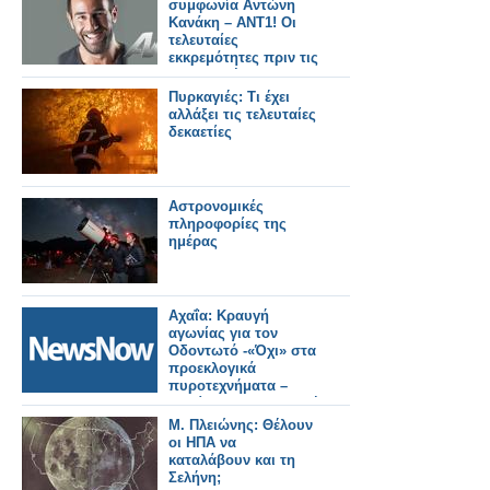
συμφωνία Αντώνη
Κανάκη – ΑΝΤ1! Οι
τελευταίες
εκκρεμότητες πριν τις
υπογραφές...
Πυρκαγιές: Τι έχει
αλλάξει τις τελευταίες
δεκαετίες
Αστρονομικές
πληροφορίες της
ημέρας
Αχαΐα: Κραυγή
αγωνίας για τον
Οδοντωτό -«Όχι» στα
προεκλογικά
πυροτεχνήματα –
Απαίτηση για ασφαλή
λύση.
Μ. Πλειώνης: Θέλουν
οι ΗΠΑ να
καταλάβουν και τη
Σελήνη;