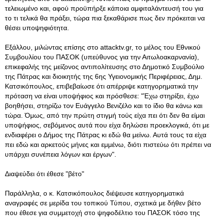
τελειωμένο και, αφού προϋπήρξε κάποια αμφιταλάντευσή του για
το τι τελικά θα πράξει, τώρα πια ξεκαθάρισε πως δεν πρόκειται να
θέσει υποψηφιότητα.
Εξάλλου, μιλώντας επίσης στο attacktv.gr, το μέλος του Εθνικού
Συμβουλίου του ΠΑΣΟΚ (υπεύθυνος για την Αιτωλοακαρνανία),
επικεφαλής της μείζονος αντιπολίτευσης στο Δημοτικό Συμβούλιο
της Πάτρας και διοικητής της 6ης Υγειονομικής Περιφέρειας, Δημ.
Κατσικόπουλος, επιβεβαίωσε ότι απέρριψε κατηγορηματικά την
πρόταση να είναι υποψήφιος και πρόσθεσε: "Έχω στηρίξει, έχω
βοηθήσει, στηρίζω τον Ευάγγελο Βενιζέλο και το ίδιο θα κάνω και
τώρα. Όμως, από την πρώτη στιγμή τούς είχα πει ότι δεν θα είμαι
υποψήφιος, σεβόμενος αυτά που είχα δηλώσει προεκλογικά, ότι με
ενδιαφέρει ο Δήμος της Πάτρας κι εδώ θα μείνω. Αυτά τους τα είχα
πει εδώ και αρκετούς μήνες και εμμένω, διότι πιστεύω ότι πρέπει να
υπάρχει συνέπεια λόγων και έργων".
Διαψεύδει ότι έθεσε "βέτο"
Παράλληλα, ο κ. Κατσικόπουλος διέψευσε κατηγορηματικά
αναγραφές σε μερίδα του τοπικού Τύπου, σχετικά με δήθεν βέτο
που έθεσε για συμμετοχή στο ψηφοδέλτιο του ΠΑΣΟΚ τόσο της