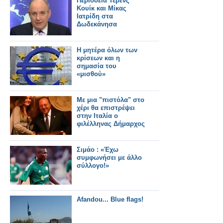
Περιοδεία Τέρενς
Κουίκ και Μίκας
Ιατρίδη στα
Δωδεκάνησα
Η μητέρα όλων των
κρίσεων και η
σημασία του
«μισθού»
Με μια "πιστόλα" στο
χέρι θα επιστρέψει
στην Ιταλία ο
φιλέλληνας Δήμαρχος
Σιμάο : «Έχω
συμφωνήσει με άλλο
σύλλογο!»
Afandou... Blue flags!