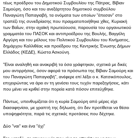
τέως προέδρου του Δημοτικού Συμβουλίου της Πάτρας, Βίβιαν
Σαμούρη, όσο και του ανεξάρτητου δημοτικού συμβούλου
Παναγιώτη Παπαγιαβή, τα ονόματα των οποίων "έπεσαν" στο
τραπέζι της συνεδρίασης που πραγματοποιήθηκε χθες, Κυριακή
των Βαΐων, στην αχαϊκή πρωτεύουσα, παρουσία του οργανωτικού
γραμματέα του ΠΑΣΟΚ και αντιπροέδρου της Βουλής, Βαγγέλη
Αργύρη και του μέλους του Πολιτικού Συμβουλίου του Κινήματος,
δημάρχου Καλλιθέας και προέδρου της Κεντρικής Ένωσης Δήμων
Ελλάδος (ΚΕΔΕ), Κώστα Ασκούνη.
"Είναι αναληθή και ανακριβή τα όσα γράφτηκαν, σχετικά με δικές
μου αντιρρήσεις, όσον αφορά τα πρόσωπα της Βίβιαν Σαμούρη και
του Παναγιώτη Παπαγιαβή", ανέφερε επί λέξει ο κ. Κατσικόπουλος,
επιχειρώντας να άρει εν τη γενέσει τους τυχόν παρεξηγήσεις, κάτι
που μένει να κριθεί στην πορεία κατά πόσον επιτεύχθηκε.
Πάντως, υπενθυμίζεται ότι η κυρία Σαμούρη από μέρες είχε
διασαφηνίσει, με γραπτή της δήλωση, ότι δεν προτίθεται να θέσει
υποψηφιότητα, παρά τις σχετικές προτάσεις που δέχτηκε.
Δύο "ναι" και ένα "όχι"