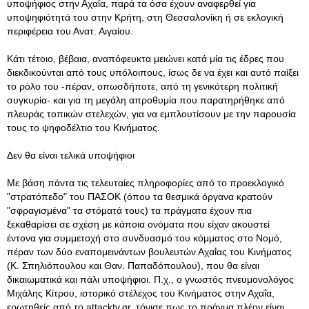
υποψήφιος στην Αχαΐα, παρά τα όσα έχουν αναφερθεί για
υποψηφιότητά του στην Κρήτη, στη Θεσσαλονίκη ή σε εκλογική
περιφέρεια του Ανατ. Αιγαίου.
Κάτι τέτοιο, βέβαια, αναπόφευκτα μειώνει κατά μία τις έδρες που
διεκδικούνται από τους υπόλοιπους, ίσως δε να έχει και αυτό παίξει
το ρόλο του -πέραν, οπωσδήποτε, από τη γενικότερη πολιτική
συγκυρία- και για τη μεγάλη απροθυμία που παρατηρήθηκε από
πλευράς τοπικών στελεχών, για να εμπλουτίσουν με την παρουσία
τους το ψηφοδέλτιο του Κινήματος.
Δεν θα είναι τελικά υποψήφιοι
Με βάση πάντα τις τελευταίες πληροφορίες από το προεκλογικό
"στρατόπεδο" του ΠΑΣΟΚ (όπου τα θεσμικά όργανα κρατούν
"σφραγισμένα" τα στόματά τους) τα πράγματα έχουν πια
ξεκαθαρίσει σε σχέση με κάποια ονόματα που είχαν ακουστεί
έντονα για συμμετοχή στο συνδυασμό του κόμματος στο Νομό,
πέραν των δύο εναπομεινάντων βουλευτών Αχαΐας του Κινήματος
(Κ. Σπηλιόπουλου και Θαν. Παπαδόπουλου), που θα είναι
δικαιωματικά και πάλι υποψήφιοι. Π.χ., ο γνωστός πνευμονολόγος
Μιχάλης Κίτρου, ιστορικό στέλεχος του Κινήματος στην Αχαΐα,
ερωτηθείς από το attacktv.gr, τόνισε πως το πράγμα πλέον είναι