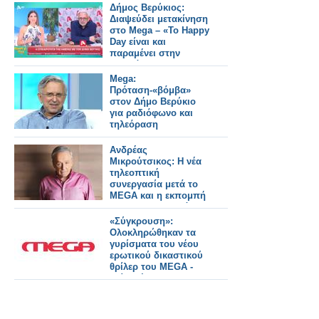
Δήμος Βερύκιος:
Διαψεύδει μετακίνηση
στο Mega – «Το Happy
Day είναι και
παραμένει στην
καρδιά μου»
Mega:
Πρόταση-«βόμβα»
στον Δήμο Βερύκιο
για ραδιόφωνο και
τηλεόραση
Ανδρέας
Μικρούτσικος: Η νέα
τηλεοπτική
συνεργασία μετά το
MEGA και η εκπομπή
που θα παρουσιάσει
«Σύγκρουση»:
Ολοκληρώθηκαν τα
γυρίσματα του νέου
ερωτικού δικαστικού
θρίλερ του MEGA -
Δείτε νέο backstage
φωτογραφικό υλικό