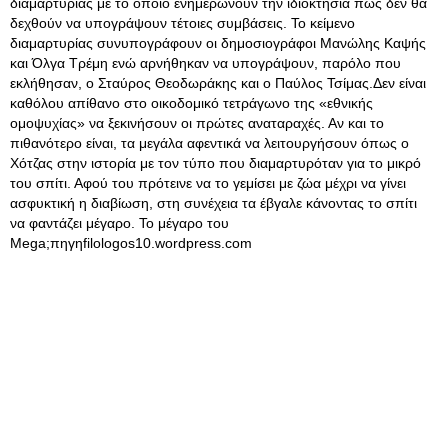
διαμαρτυρίας με το οποίο ενημερώνουν την ιδιοκτησία πως δεν θα
δεχθούν να υπογράψουν τέτοιες συμβάσεις. Το κείμενο
διαμαρτυρίας συνυπογράφουν οι δημοσιογράφοι Μανώλης Καψής
και Όλγα Τρέμη ενώ αρνήθηκαν να υπογράψουν, παρόλο που
εκλήθησαν, ο Σταύρος Θεοδωράκης και ο Παύλος Τσίμας.Δεν είναι
καθόλου απίθανο στο οικοδομικό τετράγωνο της «εθνικής
ομοψυχίας» να ξεκινήσουν οι πρώτες αναταραχές
. Αν και το
πιθανότερο είναι, τα μεγάλα αφεντικά να λειτουργήσουν όπως ο
Χότζας στην ιστορία με τον τύπο που διαμαρτυρόταν για το μικρό
του σπίτι. Αφού του πρότεινε να το γεμίσει με ζώα μέχρι να γίνει
ασφυκτική η διαβίωση, στη συνέχεια τα έβγαλε κάνοντας το σπίτι
να φαντάζει μέγαρο. Το μέγαρο του
Mega;πηγηfilologos10.wordpress.com