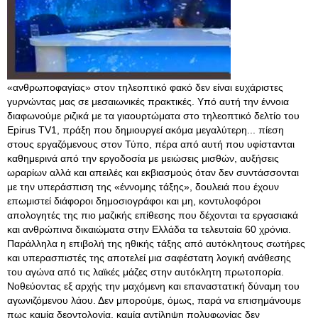
«ανθρωποφαγίας» στον τηλεοπτικό φακό δεν είναι ευχάριστες
γυρνώντας μας σε μεσαιωνικές πρακτικές. Υπό αυτή την έννοια
διαφωνούμε ριζικά με τα γιαουρτώματα στο τηλεοπτικό δελτίο του
Epirus TV1, πράξη που δημιουργεί ακόμα μεγαλύτερη... πίεση
στους εργαζόμενους στον Τύπο, πέρα από αυτή που υφίστανται
καθημερινά από την εργοδοσία με μειώσεις μισθών, αυξήσεις
ωραρίων αλλά και απειλές και εκβιασμούς όταν δεν συντάσσονται
με την υπεράσπιση της «έννομης τάξης», δουλειά που έχουν
επωμιστεί διάφοροι δημοσιογράφοι και μη, κοντυλοφόροι
απολογητές της πιο μαζικής επίθεσης που δέχονται τα εργασιακά
και ανθρώπινα δικαιώματα στην Ελλάδα τα τελευταία 60 χρόνια.
Παράλληλα η επιβολή της ηθικής τάξης από αυτόκλητους σωτήρες
και υπερασπιστές της αποτελεί μια σαφέστατη λογική ανάθεσης
του αγώνα από τις λαϊκές μάζες στην αυτόκλητη πρωτοπορία.
Νοθεύοντας εξ αρχής την μαχόμενη και επαναστατική δύναμη του
αγωνιζόμενου λάου
. Δεν μπορούμε, όμως, παρά να επισημάνουμε
πως καμία δεοντολογία, καμία αντίληψη πολυφωνίας δεν