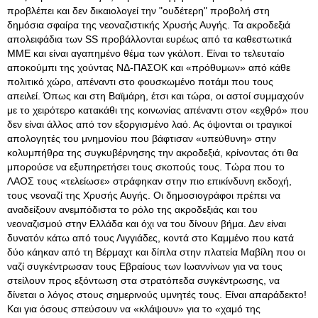
προβλέπει και δεν δικαιολογεί την "ουδέτερη" προβολή στη
δημόσια σφαίρα της νεοναζιστικής Χρυσής Αυγής. Τα ακροδεξιά
απολειφάδια των SS προβάλλονται ευρέως από τα καθεστωτικά
ΜΜΕ και είναι αγαπημένο θέμα των γκάλοπ. Είναι το τελευταίο
αποκούμπι της χούντας ΝΔ-ΠΑΣΟΚ και «πρόθυμων» από κάθε
πολιτικό χώρο, απέναντι στο φουσκωμένο ποτάμι που τους
απειλεί. Όπως και στη Βαϊμάρη, έτσι και τώρα, οι αστοί συμμαχούν
με το χειρότερο κατακάθι της κοινωνίας απέναντι στον «εχθρό» που
δεν είναι άλλος από τον εξοργισμένο λαό. Ας όψονται οι τραγικοί
απολογητές του μνημονίου που βάφτισαν «υπεύθυνη» στην
κολυμπήθρα της συγκυβέρνησης την ακροδεξιά, κρίνοντας ότι θα
μπορούσε να εξυπηρετήσει τους σκοπούς τους. Τώρα που το
ΛΑΟΣ τους «τελείωσε» στράφηκαν στην πιο επικίνδυνη εκδοχή,
τους νεοναζί της Χρυσής Αυγής. Οι δημοσιογράφοι πρέπει να
αναδείξουν ανεμπόδιστα το ρόλο της ακροδεξιάς και του
νεοναζισμού στην Ελλάδα και όχι να του δίνουν βήμα. Δεν είναι
δυνατόν κάτω από τους Λιγγιάδες, κοντά στο Καμμένο που κατά
δύο κάηκαν από τη Βέρμαχτ και δίπλα στην πλατεία Μαβίλη που οι
ναζί συγκέντρωσαν τους Εβραίους των Ιωαννίνων για να τους
στείλουν προς εξόντωση στα στρατόπεδα συγκέντρωσης, να
δίνεται ο λόγος στους σημερινούς υμνητές τους. Είναι απαράδεκτο!
Και για όσους σπεύσουν να «κλάψουν» για το «χαμό της