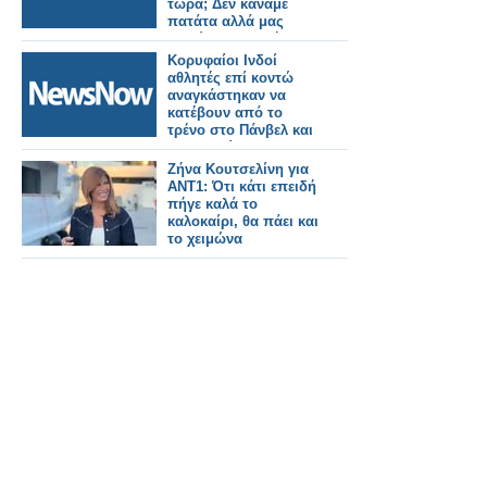
τώρα; Δεν κάναμε
πατάτα αλλά μας
ζηλεύουν επειδή
έχουμε επιτυχία»;
Κορυφαίοι Ινδοί
αθλητές επί κοντώ
αναγκάστηκαν να
κατέβουν από το
τρένο στο Πάνβελ και
να πληρώσουν
πρόστιμο επειδή
Ζήνα Κουτσελίνη για
μετέφεραν εξοπλισμό
ΑΝΤ1: Ότι κάτι επειδή
πήγε καλά το
καλοκαίρι, θα πάει και
το χειμώνα