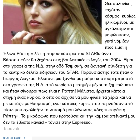
Θεσσαλονίκη,
ερχόταν
κόσμος, κυρίως
ηλικιωμένοι, με
αγκάλιαζαν και
με φιλούσαν,
γιατί νόμιζαν
πως είμαι η
Έλενα Ράπτη.» λέει η παρουσιάστρια του STARΙωάννα
Βάσσου.«Δεν θα ξεχάσω στις βουλευτικές εκλογές του 2004. Είμαι
στα γραφεία της Ν.Δ. στην οδό Τσιμισκή, σε ζωντανή σύνδεση για
το κεντρικό δελτίο ειδήσεων του STAR. Παρουσιαστής τότε ήταν ο
Γιώργος Λιάγκας. Βλέπανε μια ξανθιά με μαύρο κοστούμι μπροστά
στα γραφεία της Ν.Δ. από νωρίς το μεσημέρι μέχρι τα ξημερώματα
και ήταν σίγουροι πως είναι η Ράπτη! Μάλιστα, έρχεται κάποια
στιγμή ένας κύριος, ο οποίος άρχισε να μου φιλάει τα χέρια και να
με κοιτάζει με θαυμασμό, ενώ κάποιες κυρίες που περνούσαν από
πίσω μου σχολίαζαν το ντύσιμό μου λέγοντας «Δες τι φοράει η
Ράπτη». Το μικρόφωνο που κρατούσα και την κάμερα απέναντί μου
δεν τα έβλεπε κανείς!» τόνισε στην Espresso.
Tsouvali
ΦΩΤΟΓΡΑΦΙΕΣ