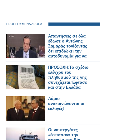
ΠΡΟΗΓΟΥΜΕΝΑ ΑΡΘΡΑ
Απαντήσεις σε όλα
έδωσε ο Αντώνης
Σαμαράς τονίζοντας
ότι επιδιώκει την
αυτοδυναμία για να
μην υπάρξει
ακυβερνησία στη
ΠΡΟΣΟΧΗ:Το σχέδιο
χώρα!
ελέγχου του
πληθυσμού της γης
συνεχίζεται.Έφτασε
και στην Ελλάδα
Αύριο
ανακοινώνονται οι
εκλογές!
Οι ναυτεργάτες
«έσπασαν» την
απεργία στο Ρίο