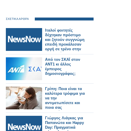
ΣΧΕΤΙΚΑ ΑΡΘΡΑ
Ιταλοί φοιτητές
δέχτηκαν πρόστιμο
και ζητούν συγγνώμη
επειδή προκάλεσαν
οργή σε τρένο στην
Μπανγκόκ.
Από τον ΣΚΑΪ στον
ΑΝΤ1 κι άλλος
έμπειρος
δημοσιογράφος;
Γρίπη: Ποια είναι τα
καλύτερα τρόφιμα για
να την
αντιμετωπίσετε και
ποια σας
επιβαρύνουν
Γιώργος Λιάγκας για
Παπανώτα και Happy
Day: Πραγματικά