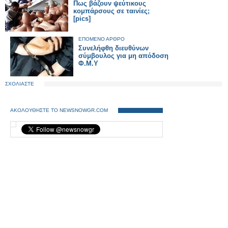
Πως βάζουν ψεύτικους
κομπάρσους σε ταινίες;
[pics]
ΕΠΟΜΕΝΟ ΑΡΘΡΟ
Συνελήφθη διευθύνων
σύμβουλος για μη απόδοση
Φ.Μ.Υ
ΣΧΟΛΙΑΣΤΕ
ΑΚΟΛΟΥΘΗΣΤΕ ΤΟ NEWSNOWGR.COM