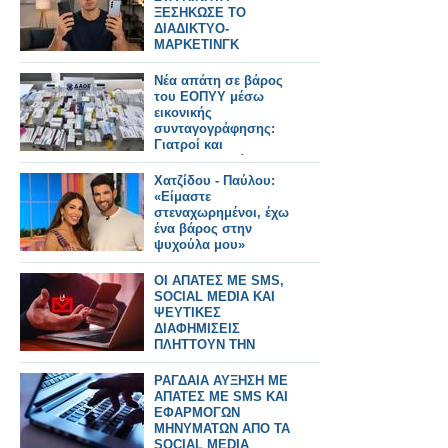
ΞΕΣΗΚΩΣΕ ΤΟ
ΔΙΑΔΙΚΤΥΟ-
ΜΑΡΚΕΤΙΝΓΚ
ΓΕΜΑΤΑ ΨΕΜΑΤΑ
Νέα απάτη σε βάρος
του ΕΟΠΥΥ μέσω
εικονικής
συνταγογράφησης:
Γιατροί και
φαρμακοποιοί στο
κόλπο, άνω των
Χατζίδου - Παύλου:
400.000 ευρώ η ζημιά
«Είμαστε
στεναχωρημένοι, έχω
ένα βάρος στην
ψυχούλα μου»
ΟΙ ΑΠΑΤΕΣ ΜΕ SMS,
SOCIAL MEDIA ΚΑΙ
ΨΕΥΤΙΚΕΣ
ΔΙΑΦΗΜΙΣΕΙΣ
ΠΛΗΤΤΟΥΝ ΤΗΝ
ΕΛΛΑΔΑ
ΡΑΓΔΑΙΑ ΑΥΞΗΣΗ ΜΕ
ΑΠΑΤΕΣ ΜΕ SMS ΚΑΙ
ΕΦΑΡΜΟΓΩΝ
ΜΗΝΥΜΑΤΩΝ ΑΠΟ ΤΑ
SOCIAL MEDIA