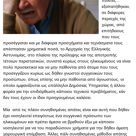
πολίτες...
εξαπατήθηκαν,
σε διάφορες
περιοχές της
χώρας, από
επιτήδειους
που τους
προσέγγισαν και με διάφορα προσχήματα και τεχνάσματα τους
απέσπασαν χρηματικά ποσά, το Αρχηγείο της Ελληνικής
Αστυνομίας, στο πλαίσιο της πρόληψης και της αποτροπής
τέτοιων περιστατικών, συνιστά κυρίως στους ηλικιωμένους να είναι
πολύ προσεκτικοί και να μην πείθονται από άτομα που τους
προσεγγίζουν κυρίως ως δήθεν γνωστοί συγγενικών τους
προσώπων, όπως επίσης να μην πείθονται από άγνωστους, οι
οποίοι εμφανίζονται ως υπάλληλοι Δημόσιας Υπηρεσίας ή άλλου
φορέα για την επιδιόρθωση κάποιου τεχνικού προβλήματος, εάν
δεν τους έχουν οι ίδιοι προηγουμένως καλέσει.
Μία από τις πλέον συνηθισμένες απάτες είναι και αυτή που δήθεν
έχει νοσηλευτεί επειγόντως ένα συγγενικό πρόσωπο των
ηλικιωμένων και πρέπει άμεσα να βρεθούν έξω με κάποιον
νοσηλευτεί για να του παραδώσουν χρήματα για την δήθεν άμεση
χειρουργική επέμβαση. Άλλες πάλι συνηθισμένες μέθοδοι απάτης