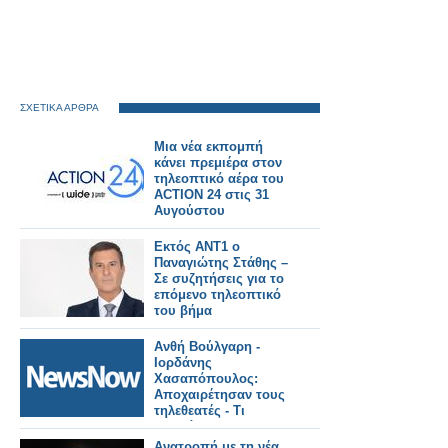
ΣΧΕΤΙΚΑ ΑΡΘΡΑ
Μια νέα εκπομπή
κάνει πρεμιέρα στον
τηλεοπτικό αέρα του
ACTION 24 στις 31
Αυγούστου
Εκτός ΑΝΤ1 ο
Παναγιώτης Στάθης –
Σε συζητήσεις για το
επόμενο τηλεοπτικό
του βήμα
Ανθή Βούλγαρη -
Ιορδάνης
Χασαπόπουλος:
Αποχαιρέτησαν τους
τηλεθεατές - Τι
αποκάλυψαν το
τηλεοπτικό τους
Ανατροπή με τη νέα