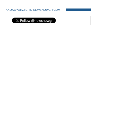
ΑΚΟΛΟΥΘΗΣΤΕ ΤΟ NEWSNOWGR.COM