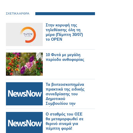
ΣΧΕΤΙΚΑ ΑΡΘΡΑ
Στην κορυφή της
τηλεθέασης όλη τη
μέρα (Πέμπτη 30/07)
το OPEN
10 Φυτά με μεγάλη
περίοδο ανθοφορίας
Τα βιντεοσκοπημένα
πρακτικά της ειδικής
συνεδρίασης του
Δημοτικού
Συμβουλίου την
Πέμπτη 2 Ιουλίου
2026. Εκλογή νέου
Ο σταθμός του ΟΣΕ
Προεδρείου και
θα μεταμορφωθεί σε
Δημοτικής
θερινό σινεμά για
Επιτροπής.
πέμπτη φορά!