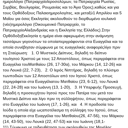
ημερολόγιο (ΠατριαρχείοΙεροσολύμων, τα Πατριαρχεία Ρωσίας,
Σερβίας, Βουλγαρίας, Ρουμανίας και το Άγιο Όρος),καθώς και για
τους Ορθόδοξους Παλαιοημερολογίτες, και μεταξύ1 Απριλίου και 5
Μαΐου για όσες Εκκλησίες ακολουθούν το διορθωμένο ιουλιανό
(νέο)ημερολόγιο (Οικουμενικό Πατριαρχείο, το
ΠατριαρχείοΑλεξανδρείας και η Εκκλησία της Ελλάδος).Στην
ΟρθόδοξηΕκκλησία η ημέρα είναι αφιερωμένη στην ανάμνηση
τεσσάρων γεγονότων τα οποίαπεριγράφονται στα Ευαγγέλια και τα
οποία συνέβησαν σύμφωνα με τις ευαγγελικές αναφορέςλίγο πριν
τη Σταύρωση: 1
. Ο Μυστικός Δείπνος, δηλαδή το δείπνο
τουΙησού Χριστού με τους 12 Αποστόλους, όπως περιγράφεται στα
Ευαγγέλια τουΜατθαίου (26, 17-30α), του Μάρκου (14, 12-26) και
του Λουκά (22, 7-23), 2. Ο Ιερός Νιπτήρας, δηλαδή το πλύσιμο
τωνποδιών των 12 Αποστόλων από τον Ιησού Χριστό, όπως
περιγράφεται στα Ευαγγέλιατου Ματθαίου (23, 6-12), του Λουκά
(22, 24-28) και του Ιωάννη (13, 1-20), 3. Η Υπερφυής Προσευχή,
δηλαδή η προσευχήτου Ιησού προς τον Πατέρα του μετά τον
Μυστικό Δείπνο και λίγο πριν τη σύλληψήτου, όπως περιγράφεται
στο Ευαγγέλιο του Ιωάννη (17, 1-26), και 4. Η προδοσία του
Ιούδα η οποία είχε ωςαποτέλεσμα τη σύλληψη του Ιησού, όπως
περιγράφεται στα Ευαγγέλια του Ματθαίου(26, 47-56), του Μάρκου
(14, 43-50), του Λουκά (22, 47-53) και του Ιωάννη (18,1-
11).Σύμφωνα με τηδιευθέτηση των ακολουθιών της Μεγάλης