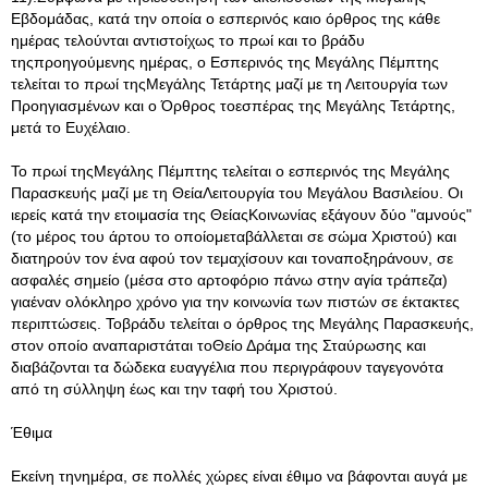
Εβδομάδας, κατά την οποία ο εσπερινός καιο όρθρος της κάθε
ημέρας τελούνται αντιστοίχως το πρωί και το βράδυ
τηςπροηγούμενης ημέρας, ο Εσπερινός της Μεγάλης Πέμπτης
τελείται το πρωί τηςΜεγάλης Τετάρτης μαζί με τη Λειτουργία των
Προηγιασμένων και ο Όρθρος τοεσπέρας της Μεγάλης Τετάρτης,
μετά το Ευχέλαιο.
Το πρωί τηςΜεγάλης Πέμπτης τελείται ο εσπερινός της Μεγάλης
Παρασκευής μαζί με τη ΘείαΛειτουργία του Μεγάλου Βασιλείου. Οι
ιερείς κατά την ετοιμασία της ΘείαςΚοινωνίας εξάγουν δύο "αμνούς"
(το μέρος του άρτου το οποίομεταβάλλεται σε σώμα Χριστού) και
διατηρούν τον ένα αφού τον τεμαχίσουν και τοναποξηράνουν, σε
ασφαλές σημείο (μέσα στο αρτοφόριο πάνω στην αγία τράπεζα)
γιαέναν ολόκληρο χρόνο για την κοινωνία των πιστών σε έκτακτες
περιπτώσεις. Τοβράδυ τελείται ο όρθρος της Μεγάλης Παρασκευής,
στον οποίο αναπαριστάται τοΘείο Δράμα της Σταύρωσης και
διαβάζονται τα δώδεκα ευαγγέλια που περιγράφουν ταγεγονότα
από τη σύλληψη έως και την ταφή του Χριστού.
Έθιμα
Εκείνη τηνημέρα, σε πολλές χώρες είναι έθιμο να βάφονται αυγά με