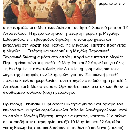
μέρα κατά την
οποίαεορτάζεται ο Μυστικός Δείπνος του Ιησού Χριστού με τους 12
Αποστόλους. Η ημέρα αυτή είναι η τέταρτη ημέρα της Μεγάλης
Εβδομάδας, της εβδομάδας δηλαδή η οποίαπροηγείται και
καταλήγει στη γιορτή του Πάσχα.Της Μεγάλης Πέμπτης προηγείται
η Μεγάλη......Τετάρτη και ακολουθεί η Μεγάλη Παρασκευή.
Τοχρονικό διάστημα μέσα στο οποίο μπορεί να εμπέσει η Μεγάλη
Πέμπτη είναι πάντοτεμεταξύ 19 Μαρτίου και 22 Απριλίου, για όλες
τις Εκκλησίες είτε Ανατολικές είτε Δυτικές, ημερομηνίες οιοποίες
λόγω της διαφοράς των 13 ημερών (για τον 21ο αιώνα) μεταξύ
παλαιού καινέου ημερολογίου, αντιστοιχούν στο διάστημα μεταξύ 1
Απριλίου και 5 Μαΐου γιαόσες Ορθόδοξες Εκκλησίες ακολουθούν το
διορθωμένο ιουλιανό (νέο) ημερολόγιο.
Ορθόδοξη ΕκκλησίαΗ ΟρθόδοξηΕκκλησία για τον καθορισμό του
κύκλου των κινητών εορτών ακολουθείτο Ιουλιανόημερολόγιο, κατά
το οποίο η Μεγάλη Πέμπτη μπορεί να εμπέσει, κατάτον 21ο αιώνα,
σε οποιαδήποτε ημερομηνία μεταξύ 19 Μαρτίου και 22 Απριλίου
γιατις Εκκλησίες που ακολουθούν το αυθεντικό ιουλιανό (παλαιό)