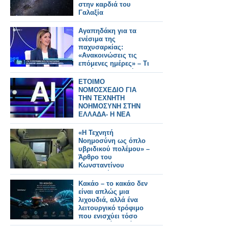
στην καρδιά του
Γαλαξία
Αγαπηδάκη για τα
ενέσιμα της
παχυσαρκίας:
«Ανακοινώσεις τις
επόμενες ημέρες» – Τι
θα γίνει με τους ήδη
ενταγμένους
ΕΤΟΙΜΟ
δικαιούχους (video)
ΝΟΜΟΣΧΕΔΙΟ ΓΙΑ
ΤΗΝ ΤΕΧΝΗΤΗ
ΝΟΗΜΟΣΥΝΗ ΣΤΗΝ
ΕΛΛΑΔΑ- Η ΝΕΑ
ΑΛΛΑΓΗ
«Η Τεχνητή
Νοημοσύνη ως όπλο
υβριδικού πολέμου» –
Άρθρο του
Κωνσταντίνου
Μπαλωμένου
Κακάο – το κακάο δεν
είναι απλώς μια
λιχουδιά, αλλά ένα
λειτουργικό τρόφιμο
που ενισχύει τόσο
την καρδιά μας όσο