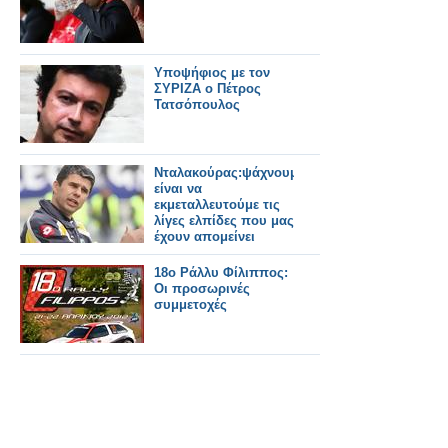
Yποψήφιος με τον
ΣΥΡΙΖΑ ο Πέτρος
Τατσόπουλος
Νταλακούρας:ψάχνουμε
είναι να
εκμεταλλευτούμε τις
λίγες ελπίδες που μας
έχουν απομείνει
18ο Ράλλυ Φίλιππος:
Οι προσωρινές
συμμετοχές