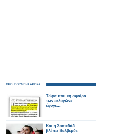
και το μυαλό μας
ΠΡΟΗΓΟΥΜΕΝΑ ΑΡΘΡΑ
Τώρα που «η σφαίρα
των εκλογών»
έφυγε....
Και η Σοσιεδάδ
βλέπει Βαλβέρδε