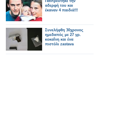
Παντρεύτηκε την
αδερφή του και
έκαναν 4 παιδιά!!!
Συνελήφθη 30χρονος
ημεδαπός με 27 γρ.
κοκαΐνη και ένα
πιστόλι zastava