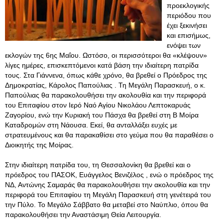
προεκλογικής
περιόδου που
έχει ξεκινήσει
και επισήμως,
ενόψει των
εκλογών της 6ης Μαΐου. Ωστόσο, οι περισσότεροι θα «κλέψουν»
λίγες ημέρες, επισκεπτόμενοι κατά βάση την ιδιαίτερη πατρίδα
τους. Στα Γιάννενα, όπως κάθε χρόνο, θα βρεθεί ο Πρόεδρος της
Δημοκρατίας, Κάρολος Παπούλιας . Τη Μεγάλη Παρασκευή, ο κ.
Παπούλιας θα παρακολουθήσει την ακολουθία και την περιφορά
του Επιταφίου στον Ιερό Ναό Αγίου Νικολάου Λεπτοκαρυάς
Ζαγορίου, ενώ την Κυριακή του Πάσχα θα βρεθεί στη B Μοίρα
Καταδρομών στη Νάουσα. Εκεί, θα ανταλλάξει ευχές με
στρατευμένους και θα παρακαθίσει στο γεύμα που θα παραθέσει ο
Διοικητής της Μοίρας.
Στην ιδιαίτερη πατρίδα του, τη Θεσσαλονίκη θα βρεθεί και ο
πρόεδρος του ΠΑΣΟΚ, Ευάγγελος Βενιζέλος , ενώ ο πρόεδρος της
ΝΔ, Αντώνης Σαμαράς θα παρακολουθήσει την ακολουθία και την
περιφορά του Επιταφίου τη Μεγάλη Παρασκευή στη γενέτειρά του
την Πύλο. Το Μεγάλο Σάββατο θα μεταβεί στο Ναύπλιο, όπου θα
παρακολουθήσει την Αναστάσιμη Θεία Λειτουργία.