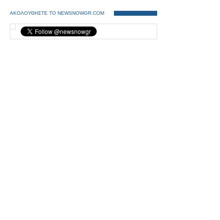
ΑΚΟΛΟΥΘΗΣΤΕ ΤΟ NEWSNOWGR.COM