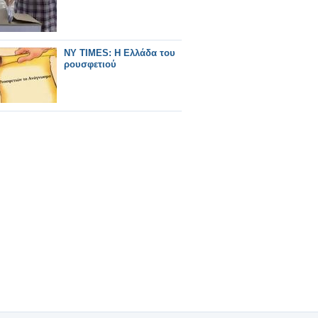
NY TIMES: Η Ελλάδα του
ρουσφετιού