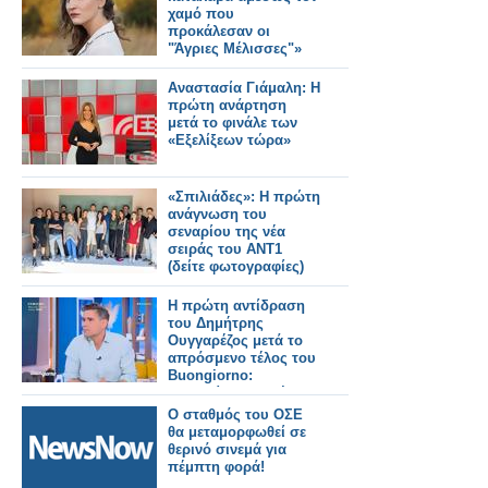
χαμό που
προκάλεσαν οι
"Άγριες Μέλισσες"»
Αναστασία Γιάμαλη: Η
πρώτη ανάρτηση
μετά το φινάλε των
«Εξελίξεων τώρα»
«Σπιλιάδες»: Η πρώτη
ανάγνωση του
σεναρίου της νέα
σειράς του ΑΝΤ1
(δείτε φωτογραφίες)
Η πρώτη αντίδραση
του Δημήτρης
Ουγγαρέζος μετά το
απρόσμενο τέλος του
Buongiorno:
«Εννοείται πως έχω
πολλά να πω»
Ο σταθμός του ΟΣΕ
θα μεταμορφωθεί σε
θερινό σινεμά για
πέμπτη φορά!