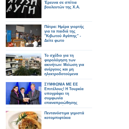
Έρευνα σε σπίτια
βουλευτών της Χ.Α.
Πάτρα: Ημέρα γιορτής
για τα παιδιά της
"Κιβωτού Αγάπης" -
Δείτε φωτο
Το σχέδιο για τη
φορολόγηση των
ακινήτων: Mείωση για
ανέργους και μη
ηλεκτροδοτούμενα
κτίρια
ΣΥΜΦΩΝΙΑ ΜΕ ΕΕ
Επιτέλους! Η Τουρκία
υπογράφει τη
συμφωνία
επαναπροώθησης
μεταναστών
Πεντανόστιμα γεμιστά
κοτομπιφτέκια