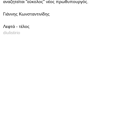
αναζητείται "εύκολος" νέος πρωθυπουργός.
Γιάννης Κωνσταντινίδης
Λεφτά - τέλος
diulistirio