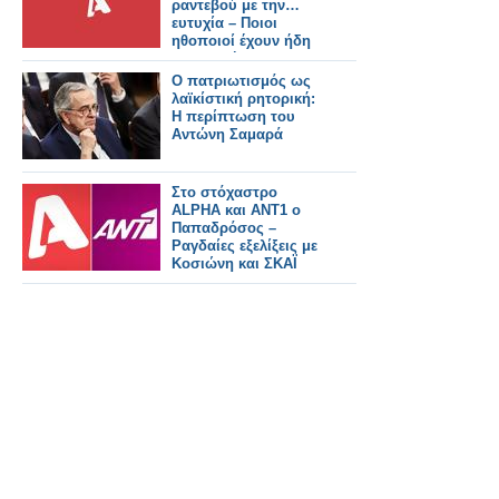
ραντεβού με την…
ευτυχία – Ποιοι
ηθοποιοί έχουν ήδη
συμφωνήσει για τη
νέα σειρά
Ο πατριωτισμός ως
λαϊκίστική ρητορική:
Η περίπτωση του
Αντώνη Σαμαρά
Στο στόχαστρο
ALPHA και ΑΝΤ1 ο
Παπαδρόσος –
Ραγδαίες εξελίξεις με
Κοσιώνη και ΣΚΑΪ