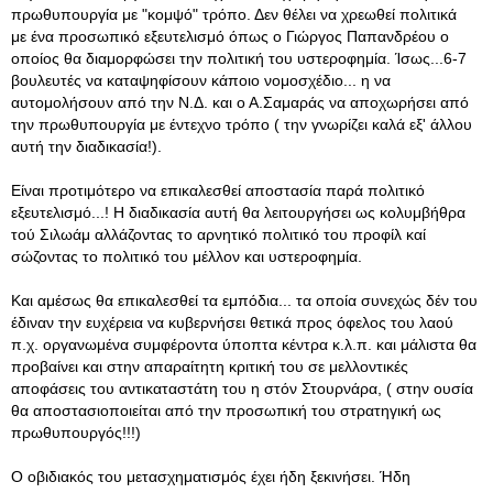
πρωθυπουργία με "κομψό" τρόπο
. Δεν θέλει να χρεωθεί πολιτικά
με ένα προσωπικό εξευτελισμό όπως ο Γιώργος Παπανδρέου ο
οποίος θα διαμορφώσει την πολιτική του υστεροφημία. Ίσως...6-7
βουλευτές να καταψηφίσουν κάποιο νομοσχέδιο... η να
αυτομολήσουν από την Ν.Δ. και ο Α.Σαμαράς να αποχωρήσει από
την πρωθυπουργία με έντεχνο τρόπο ( την γνωρίζει καλά εξ' άλλου
αυτή την διαδικασία!).
Είναι προτιμότερο να επικαλεσθεί αποστασία παρά πολιτικό
εξευτελισμό...! Η διαδικασία αυτή θα λειτουργήσει ως κολυμβήθρα
τού Σιλωάμ αλλάζοντας το αρνητικό πολιτικό του προφίλ καί
σώζοντας το πολιτικό του μέλλον και υστεροφημία.
Και αμέσως θα επικαλεσθεί τα εμπόδια... τα οποία συνεχώς δέν του
έδιναν την ευχέρεια να κυβερνήσει θετικά προς όφελος του λαού
π.χ. οργανωμένα συμφέροντα ύποπτα κέντρα κ.λ.π. και μάλιστα θα
προβαίνει και στην απαραίτητη κριτική του σε μελλοντικές
αποφάσεις του αντικαταστάτη του η στόν Στουρνάρα, ( στην ουσία
θα αποστασιοποιείται από την προσωπική του στρατηγική ως
πρωθυπουργός!!!)
Ο οβιδιακός του μετασχηματισμός έχει ήδη ξεκινήσει. Ήδη