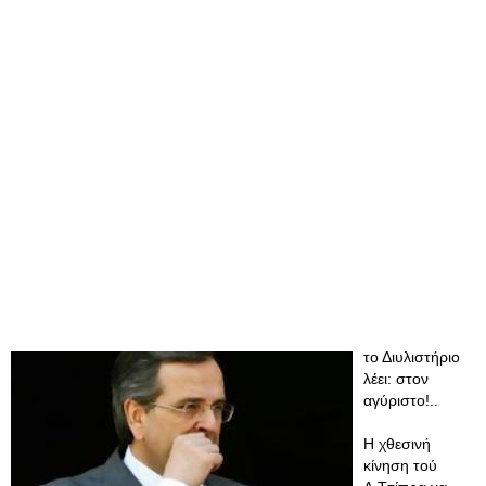
το Διυλιστήριο
λέει: στον
αγύριστο!..
Η χθεσινή
κίνηση τού