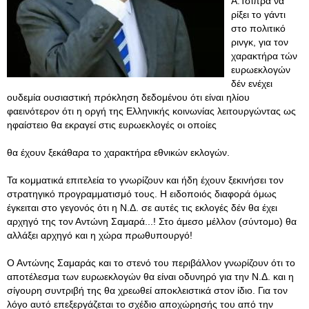
Α.Τσίπρα να
ρίξει το γάντι
στο πολιτικό
ρινγκ, για τον
χαρακτήρα τών
ευρωεκλογών
δέν ενέχει
ουδεμία ουσιαστική πρόκληση δεδομένου ότι είναι ηλίου
φαεινότερον ότι η οργή της Ελληνικής κοινωνίας λειτουργώντας ως
ηφαίστειο θα εκραγεί στις ευρωεκλογές οι οποίες
θα έχουν ξεκάθαρα το χαρακτήρα εθνικών εκλογών.
Τα κομματικά επιτελεία το γνωρίζουν και ήδη έχουν ξεκινήσει τον
στρατηγικό προγραμματισμό τους. Η ειδοποιός διαφορά όμως
έγκειται στο γεγονός ότι η Ν.Δ. σε αυτές τις εκλογές δέν θα έχει
αρχηγό της τον Αντώνη Σαμαρά...! Στο άμεσο μέλλον (σύντομο) θα
αλλάξει αρχηγό και η χώρα πρωθυπουργό!
Ο Αντώνης Σαμαράς και το στενό του περιβάλλον γνωρίζουν ότι το
αποτέλεσμα των ευρωεκλογών θα είναι οδυνηρό για την Ν.Δ. και η
σίγουρη συντριβή της θα χρεωθεί αποκλειστικά στον ίδιο. Για τον
λόγο αυτό επεξεργάζεται το σχέδιο αποχώρησής του από την