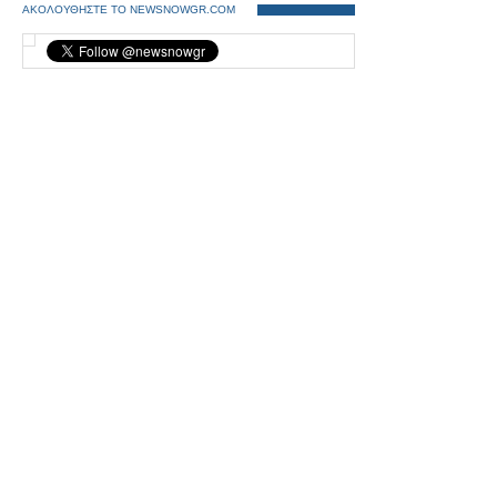
ΑΚΟΛΟΥΘΗΣΤΕ ΤΟ NEWSNOWGR.COM