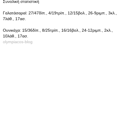
Συνολική στατιστική
Γαλατάσαραϊ: 27/47δίπ., 4/19τρίπ., 12/15βολ., 26-9ριμπ., 3κλ.,
7λάθ., 17ασ.
Ουνικάχα: 15/36δίπ., 8/25τρίπ., 16/16βολ., 24-12ριμπ., 2κλ.,
10λάθ., 17ασ.
olympiacos-blog