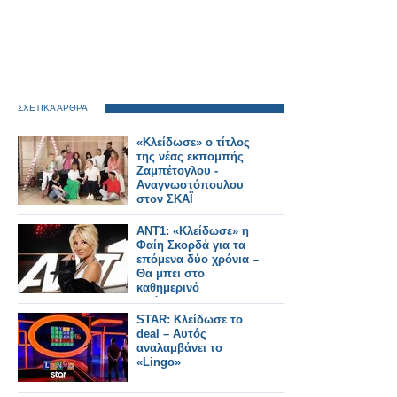
ΣΧΕΤΙΚΑ ΑΡΘΡΑ
«Κλείδωσε» ο τίτλος
της νέας εκπομπής
Ζαμπέτογλου -
Αναγνωστόπουλου
στον ΣΚΑΪ
ANT1: «Κλείδωσε» η
Φαίη Σκορδά για τα
επόμενα δύο χρόνια –
Θα μπει στο
καθημερινό
πρόγραμμα;
STAR: Κλείδωσε το
deal – Αυτός
αναλαμβάνει το
«Lingo»