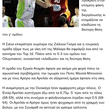
πρόκριση στην
επόμενη φάση
της
διοργάνωσης κι
ετοιμάζεται να
κλειδώσει τη
δεύτερη θέση
του γ' ομίλου.
Η Σιένα επικράτησε νωρίτερα της Ζιέλονα Γκόρα και η τουρκική
ομάδα ήξερε πως με νίκη επί της Μάλαγα θα σφράγιζε ένα από τα
εισιτήρια του Top 16. Πλέον από το 5-3 του ομίλου του
Ολυμπιακού, ουσιαστικά «κλείδωσε» και τη δεύτερη θέση.
H ομάδα του Εργκίν Αταμάν άφησε για ακόμα μία φορά πίσω τα
αγωνιστικά προβλήματα, την τιμωρία του Ποπς Μενσά-Μπονσού
και με τους Αρόγιο και Αρσλάν σε εξαιρετική ημέρα έφτασε στη νίκη.
Η αναμέτρηση με την Ουνικάχα ήταν αμφίρροπη μέχρι τέλους. Ο
Εντέρ Αρσλάν ευστόχησε έξω από τα 6,75μ. 5' πριν από το τέλος
(68-59), αλλά στη συνέχεια οι φιλοξενούμενοι έτρεξαν σερί 0-5 (68-
64). Οι Αρσλάν κι Αρόγιο όμως ήταν ψύχραιμοι από τη γραμμή των
βολών, με τον Σουάρεθ να αστοχεί σε κρίσιμα τρίποντα.