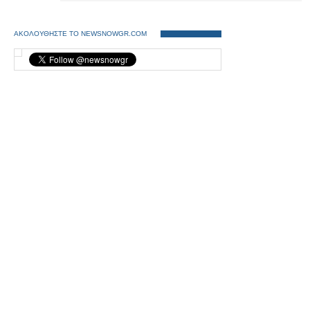
ΑΚΟΛΟΥΘΗΣΤΕ ΤΟ NEWSNOWGR.COM