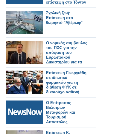
επίσκεψη στο Τόντον
της Κορνουάλης.
Σχολική ζωή:
Επίσκεψη στο
θωρηκτό "Αβέρωφ"
Ο νομικός σύμβουλος
του ΠΦΣ για την
απόφαση του
Ευρωπαϊκού
Δικαστηρίου για τα
ΜΗΣΥΦΑ
Επίσκεψη Γεωργιάδη
σε ιδιωτικό
φαρμακείο για τη
διάθεση ΦΥΚ σε
δικαιούχο ασθενή
Ο Επίτροπος
Βιώσιμων
Μεταφορών και
Τουρισμού
Απόστολος
Τζιτζικώστας σε
τριήμερη επίσκεψη
Επίσκεψη Κ.