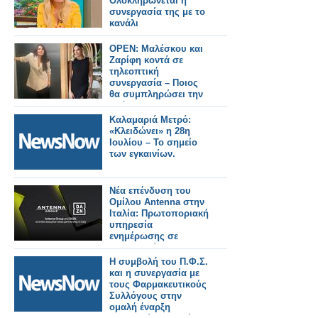
Ολοκληρώνεται η
συνεργασία της με το
κανάλι
OPEN: Μαλέσκου και
Ζαρίφη κοντά σε
τηλεοπτική
συνεργασία – Ποιος
θα συμπληρώσει την
ομάδα;
Καλαμαριά Μετρό:
«Κλειδώνει» η 28η
Ιουλίου – Το σημείο
των εγκαινίων.
Νέα επένδυση του
Ομίλου Antenna στην
Ιταλία: Πρωτοποριακή
υπηρεσία
ενημέρωσης σε
συνεργασία με τη
DAZΝ
Η συμβολή του Π.Φ.Σ.
και η συνεργασία με
τους Φαρμακευτικούς
Συλλόγους στην
ομαλή έναρξη