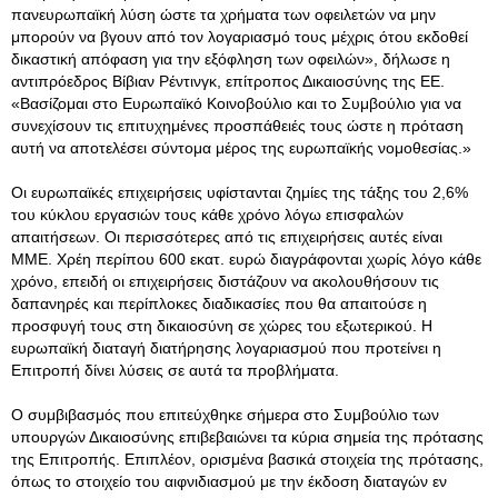
πανευρωπαϊκή λύση ώστε τα χρήματα των οφειλετών να μην
μπορούν να βγουν από τον λογαριασμό τους μέχρις ότου εκδοθεί
δικαστική απόφαση για την εξόφληση των οφειλών», δήλωσε η
αντιπρόεδρος Βίβιαν Ρέντινγκ, επίτροπος Δικαιοσύνης της ΕΕ.
«Βασίζομαι στο Ευρωπαϊκό Κοινοβούλιο και το Συμβούλιο για να
συνεχίσουν τις επιτυχημένες προσπάθειές τους ώστε η πρόταση
αυτή να αποτελέσει σύντομα μέρος της ευρωπαϊκής νομοθεσίας.»
Οι ευρωπαϊκές επιχειρήσεις υφίστανται ζημίες της τάξης του 2,6%
του κύκλου εργασιών τους κάθε χρόνο λόγω επισφαλών
απαιτήσεων. Οι περισσότερες από τις επιχειρήσεις αυτές είναι
ΜΜΕ. Χρέη περίπου 600 εκατ. ευρώ διαγράφονται χωρίς λόγο κάθε
χρόνο, επειδή οι επιχειρήσεις διστάζουν να ακολουθήσουν τις
δαπανηρές και περίπλοκες διαδικασίες που θα απαιτούσε η
προσφυγή τους στη δικαιοσύνη σε χώρες του εξωτερικού. Η
ευρωπαϊκή διαταγή διατήρησης λογαριασμού που προτείνει η
Επιτροπή δίνει λύσεις σε αυτά τα προβλήματα.
Ο συμβιβασμός που επιτεύχθηκε σήμερα στο Συμβούλιο των
υπουργών Δικαιοσύνης επιβεβαιώνει τα κύρια σημεία της πρότασης
της Επιτροπής. Επιπλέον, ορισμένα βασικά στοιχεία της πρότασης,
όπως το στοιχείο του αιφνιδιασμού με την έκδοση διαταγών εν