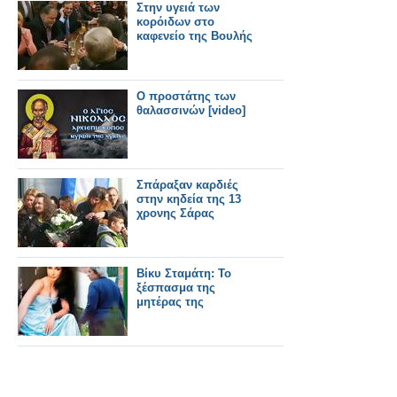
παρακάμψεων
Στην υγειά των
Χαλκηδόνας -
κορόιδων στο
Γιαννιτσών
καφενείο της Bουλής
Ο προστάτης των
θαλασσινών [video]
Σπάραξαν καρδιές
στην κηδεία της 13
χρονης Σάρας
Βίκυ Σταμάτη: Το
ξέσπασμα της
μητέρας της