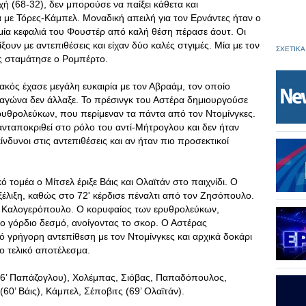
ή (68-32), δεν μπορούσε να παίξει κάθετα και
 με Τόρες-Κάμπελ. Μοναδική απειλή για τον Ερνάντες ήταν ο
ώ μία κεφαλιά του Φουστέρ από καλή θέση πέρασε άουτ. Οι
υν με αντεπιθέσεις και είχαν δύο καλές στγιμές. Μία με τον
ΣΧΕΤΙΚΑ
ες σταμάτησε ο Ρομπέρτο.
κός έχασε μεγάλη ευκαιρία με τον Αβραάμ, τον οποίο
 αγώνα δεν άλλαξε. Το πρέσινγκ του Αστέρα δημιουργούσε
υθρολεύκων, που περίμεναν τα πάντα από τον Ντομίνγκες.
νταποκριθεί στο ρόλο του αντί-Μήτρογλου και δεν ήταν
ίνδυνοι στις αντεπιθέσεις και αν ήταν πιο προσεκτικοί
τομέα ο Μίτσελ έριξε Βάις και Ολαϊτάν στο παιχνίδι. Ο
ξέλιξη, καθώς στο 72' κέρδισε πέναλτι από τον Ζησόπουλο.
τον Καλογερόπουλο. Ο κορυφαίος των ερυθρολεύκων,
το γόρδιο δεσμό, ανοίγοντας το σκορ. Ο Αστέρας
 γρήγορη αντεπίθεση με τον Ντομίνγκες και αρχικά δοκάρι
ο τελικό αποτέλεσμα.
46’ Παπάζογλου), Χολέμπας, Σιόβας, Παπαδόπουλος,
0’ Βάις), Κάμπελ, Σέποβιτς (69’ Ολαϊτάν).