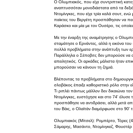
Ο Ολυμπιακός, που είχε συντριπτική κατοχ
αναπτυσσόταν μονοδιάστατα από τα δεξιά
Ντομίνγκες, που είχε τρία καλά σουτ, εν
παίκτες του Βεργέτη προσπάθησαν να παίξο
Καράσκο και μία με τον Ουσέρο, τις οποί
Με την έναρξη της αναμέτρησης ο Ολυμπια
σταμάτησε ο Ερνάντες, αλλά η εικόνα του
πολλά προβλήματα στην ανάπτυξη των ερ
Παράλληλα ο Σέποβιτς δεν μπορούσε να α
απειλητικός. Οι αρκάδες μάλιστα ήταν επικ
μπορούσαν να κάνουν τη ζημιά.
Βλέποντας τα προβλήματα στο δημιουργικό 
σλοβάκος έπαιξε καθοριστικό ρόλο στην ε
Τι ριπλέι πάντως μάλλον δεν δικαιώνει 
Ντομίνγκες, ευστόχησε και στο 74' έλυσε 
προσπάθησε να αντιδράσει, αλλά μετά από
του Βάις, ο Ολαϊτάν διαμόρφωσε στο 90' τ
Ολυμπιακός (Μίτσελ): Ρομπέρτο, Τόρες (
Σάμαρης, Μασάντο, Ντομίνγκεζ, Φουστέρ (6