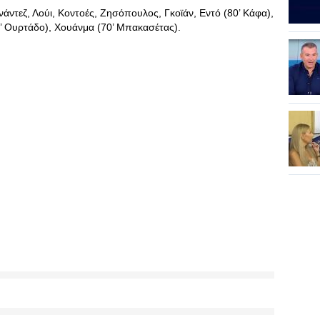
άντεζ, Λούι, Κοντοές, Ζησόπουλος, Γκοϊάν, Εντό (80’ Κάφα),
 Ουρτάδο), Χουάνμα (70’ Μπακασέτας).