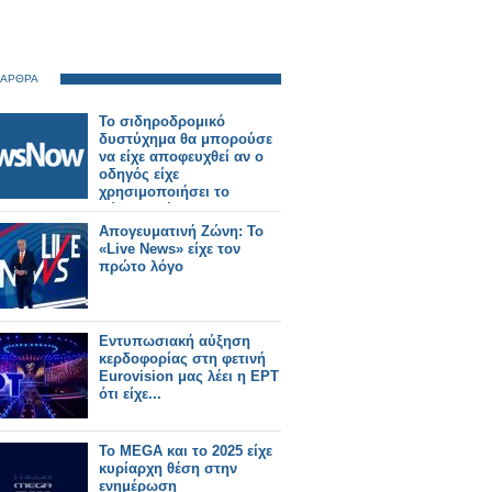
 ΑΡΘΡΑ
Το σιδηροδρομικό
δυστύχημα θα μπορούσε
να είχε αποφευχθεί αν ο
οδηγός είχε
χρησιμοποιήσει το
σύστημα έκτακτης
ανάγκης σύμφωνα με
Απογευματινή Ζώνη: Το
έρευνα.
«Live News» είχε τον
πρώτο λόγο
Εντυπωσιακή αύξηση
κερδοφορίας στη φετινή
Eurovision μας λέει η ΕΡΤ
ότι είχε...
Το MEGA και το 2025 είχε
κυρίαρχη θέση στην
ενημέρωση