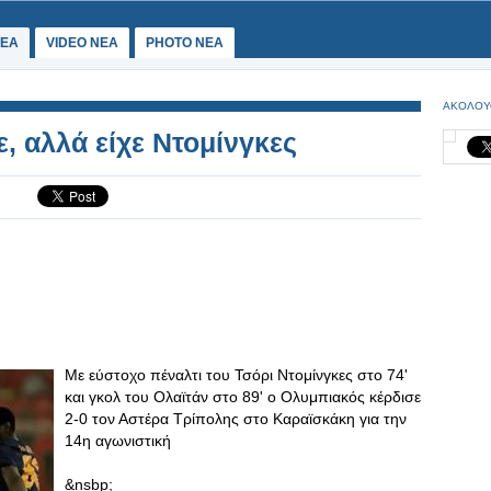
ΕΑ
VIDEO NEA
PHOTO NEA
ΑΚΟΛΟΥ
, αλλά είχε Ντομίνγκες
Με εύστοχο πέναλτι του Τσόρι Ντομίνγκες στο 74'
και γκολ του Ολαϊτάν στο 89' ο Ολυμπιακός κέρδισε
2-0 τον Αστέρα Τρίπολης στο Καραϊσκάκη για την
14η αγωνιστική
&nsbp;