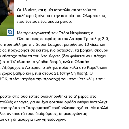
Οι 13 νίκες και η μία ισοπαλία αποτελούν το
καλύτερο ξεκίνημα στην ιστορία του Ολυμπιακού,
που έσπασε ένα ακόμα ρεκόρ.
Με πρωταγωνιστή τον Τσόρι Ντομίνγκες ο
Ολυμπιακός επικράτησε του Αστέρα Τρίπολης 2-0,
το πρωτάθλημα της Super League, μετρώντας 13 νίκες και
οποίος προχώρησε σε εκτεταμένο ροτέισον, τα βρήκαν σκούρα
 εύστοχο πέναλτι του Ντομίνγκες (δεν φαίνεται να υπάρχει
στο 74' έλυσαν το γόρδιο δεσμό, ενώ ο Ολαϊτάν
'. Αξιόμαχος ο Αστέρας, στάθηκε πολύ καλά στο Καραϊσκάκη
ι χωρίς βαθμό και μένει στους 21 (στην 5η θέση). Ο
ΟΚ, πλέον στρέφει την προσοχή του στον "τελικό" με την
μπροστά στις δύο εστίες ολοκληρώθηκε το α' μέρος στο
πολλές αλλαγές για να έχει φρέσκια ομάδα ενόψει Αντερλεχτ
ύτερο τρόπο το "πειραματικό" ερυθρόλευκο σχήμα. Με πολλά
έκλεισαν σωστά τους διαδρόμους, δημιουργώντας
αι στη δημιουργία των γηπεδούχων.