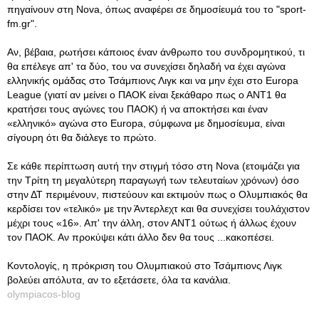
πηγαίνουν στη Nova, όπως αναφέρει σε δημοσίευμά του το "sport-
fm.gr".
Αν, βέβαια, ρωτήσει κάποιος έναν άνθρωπο του συνδρομητικού, τι
θα επέλεγε απ' τα δύο, του να συνεχίσει δηλαδή να έχει αγώνα
ελληνικής ομάδας στο Τσάμπιονς Λιγκ και να μην έχει στο Europa
League (γιατί αν μείνει ο ΠΑΟΚ είναι ξεκάθαρο πως ο ΑΝΤ1 θα
κρατήσει τους αγώνες του ΠΑΟΚ) ή να αποκτήσει και έναν
«ελληνικό» αγώνα στο Europa, σύμφωνα με δημοσίευμα, είναι
σίγουρη ότι θα διάλεγε το πρώτο.
Σε κάθε περίπτωση αυτή την στιγμή τόσο στη Nova (ετοιμάζει για
την Τρίτη τη μεγαλύτερη παραγωγή των τελευταίων χρόνων) όσο
στην ΔΤ περιμένουν, πιστεύουν και εκτιμούν πως ο Ολυμπιακός θα
κερδίσει τον «τελικό» με την Άντερλεχτ και θα συνεχίσει τουλάχιστον
μέχρι τους «16». Απ' την άλλη, στον ΑΝΤ1 ούτως ή άλλως έχουν
τον ΠΑΟΚ. Αν προκύψει κάτι άλλο δεν θα τους ...κακοπέσει.
Κοντολογίς, η πρόκριση του Ολυμπιακού στο Τσάμπιονς Λιγκ
βολεύει απόλυτα, αν το εξετάσετε, όλα τα κανάλια.
olympiacos-blog