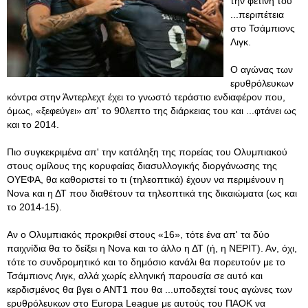
την φετινή του
...περιπέτεια
στο Τσάμπιονς
Λιγκ.
Ο αγώνας των
ερυθρόλευκων
κόντρα στην Άντερλεχτ έχει το γνωστό τεράστιο ενδιαφέρον που,
όμως, «ξεφεύγει» απ' το 90λεπτο της διάρκειας του και ...φτάνει ως
και το 2014.
Πιο συγκεκριμένα απ' την κατάληξη της πορείας του Ολυμπιακού
στους ομίλους της κορυφαίας διασυλλογικής διοργάνωσης της
ΟΥΕΦΑ, θα καθοριστεί το τι (τηλεοπτικά) έχουν να περιμένουν η
Nova και η ΔΤ που διαθέτουν τα τηλεοπτικά της δικαιώματα (ως και
το 2014-15).
Αν ο Ολυμπιακός προκριθεί στους «16», τότε ένα απ' τα δύο
παιχνίδια θα το δείξει η Nova και το άλλο η ΔΤ (ή, η ΝΕΡΙΤ). Αν, όχι,
τότε το συνδρομητικό και το δημόσιο κανάλι θα πορευτούν με το
Τσάμπιονς Λιγκ, αλλά χωρίς ελληνική παρουσία σε αυτό και
κερδισμένος θα βγει ο ΑΝΤ1 που θα ...υποδεχτεί τους αγώνες των
ερυθρόλευκων στο Europa League με αυτούς του ΠΑΟΚ να