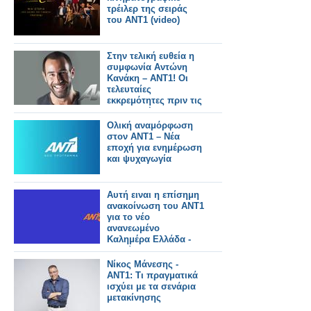
τρέιλερ της σειράς
του ΑΝΤ1 (video)
Στην τελική ευθεία η
συμφωνία Αντώνη
Κανάκη – ΑΝΤ1! Οι
τελευταίες
εκκρεμότητες πριν τις
υπογραφές...
Ολική αναμόρφωση
στον ΑΝΤ1 – Νέα
εποχή για ενημέρωση
και ψυχαγωγία
Αυτή ειναι η επίσημη
ανακοίνωση του ΑΝΤ1
για το νέο
ανανεωμένο
Καλημέρα Ελλάδα -
Αυτοί θα το
παρουσιάζουν
Νίκος Μάνεσης -
ΑΝΤ1: Τι πραγματικά
ισχύει με τα σενάρια
μετακίνησης