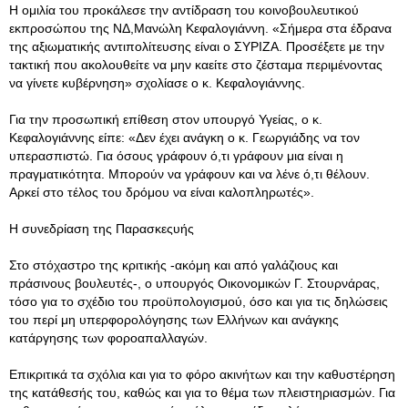
Η ομιλία του προκάλεσε την αντίδραση του κοινοβουλευτικού
εκπροσώπου της ΝΔ,Μανώλη Κεφαλογιάννη. «Σήμερα στα έδρανα
της αξιωματικής αντιπολίτευσης είναι ο ΣΥΡΙΖΑ. Προσέξετε με την
τακτική που ακολουθείτε να μην καείτε στο ζέσταμα περιμένοντας
να γίνετε κυβέρνηση» σχολίασε ο κ. Κεφαλογιάννης.
Για την προσωπική επίθεση στον υπουργό Υγείας, ο κ.
Κεφαλογιάννης είπε: «Δεν έχει ανάγκη ο κ. Γεωργιάδης να τον
υπερασπιστώ. Για όσους γράφουν ό,τι γράφουν μια είναι η
πραγματικότητα. Μπορούν να γράφουν και να λένε ό,τι θέλουν.
Αρκεί στο τέλος του δρόμου να είναι καλοπληρωτές».
Η συνεδρίαση της Παρασκεςυής
Στο στόχαστρο της κριτικής -ακόμη και από γαλάζιους και
πράσινους βουλευτές-, ο υπουργός Οικονομικών Γ. Στουρνάρας,
τόσο για το σχέδιο του προϋπολογισμού, όσο και για τις δηλώσεις
του περί μη υπερφορολόγησης των Ελλήνων και ανάγκης
κατάργησης των φοροαπαλλαγών.
Επικριτικά τα σχόλια και για το φόρο ακινήτων και την καθυστέρηση
της κατάθεσής του, καθώς και για το θέμα των πλειστηριασμών. Για