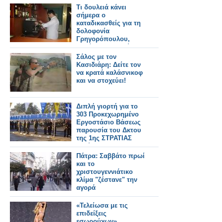
Τι δουλειά κάνει
σήμερα ο
καταδικασθείς για τη
δολοφονία
Γρηγορόπουλου,
Βασίλης Σαραλιώτης
Σάλος με τον
Κασιδιάρη: Δείτε τον
να κρατά καλάσνικοφ
και να στοχεύει!
Διπλή γιορτή για το
303 Προκεχωρημένο
Εργοστάσιο Βάσεως
παρουσία του Δκτου
της 1ης ΣΤΡΑΤΙΑΣ
(πλήρες
φωτορεπορτάζ)
Πάτρα: Σαββάτο πρωί
και το
χριστουγεννιάτικο
κλίμα "ζέστανε" την
αγορά
«Τελείωσα με τις
επιδείξεις
εσωρούχων»