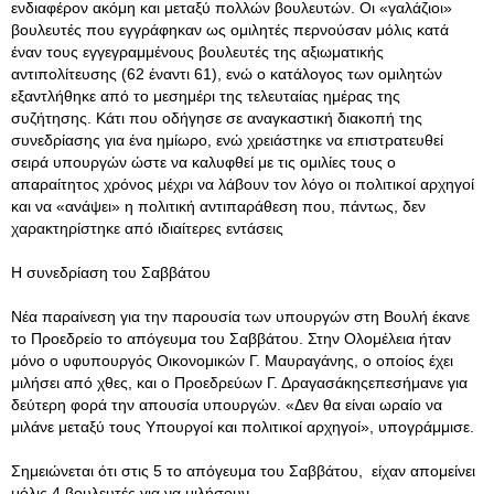
ενδιαφέρον ακόμη και μεταξύ πολλών βουλευτών. Οι «γαλάζιοι»
βουλευτές που εγγράφηκαν ως ομιλητές περνούσαν μόλις κατά
έναν τους εγγεγραμμένους βουλευτές της αξιωματικής
αντιπολίτευσης (62 έναντι 61), ενώ ο κατάλογος των ομιλητών
εξαντλήθηκε από το μεσημέρι της τελευταίας ημέρας της
συζήτησης. Κάτι που οδήγησε σε αναγκαστική διακοπή της
συνεδρίασης για ένα ημίωρο, ενώ χρειάστηκε να επιστρατευθεί
σειρά υπουργών ώστε να καλυφθεί με τις ομιλίες τους ο
απαραίτητος χρόνος μέχρι να λάβουν τον λόγο οι πολιτικοί αρχηγοί
και να «ανάψει» η πολιτική αντιπαράθεση που, πάντως, δεν
χαρακτηρίστηκε από ιδιαίτερες εντάσεις
Η συνεδρίαση του Σαββάτου
Νέα παραίνεση για την παρουσία των υπουργών στη Βουλή έκανε
το Προεδρείο το απόγευμα του Σαββάτου. Στην Ολομέλεια ήταν
μόνο ο υφυπουργός Οικονομικών Γ. Μαυραγάνης, ο οποίος έχει
μιλήσει από χθες, και ο Προεδρεύων Γ. Δραγασάκηςεπεσήμανε για
δεύτερη φορά την απουσία υπουργών. «Δεν θα είναι ωραίο να
μιλάνε μεταξύ τους Υπουργοί και πολιτικοί αρχηγοί», υπογράμμισε.
Σημειώνεται ότι στις 5 το απόγευμα του Σαββάτου, είχαν απομείνει
μόλις 4 βουλευτές για να μιλήσουν.