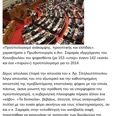
«Προϋπολογισμό ανάκαμψης, προοπτικής και ελπίδας»,
χαρακτήρισε ο Πρωθυπουργός κ.Αντ. Σαμαράς εξερχόμενος του
Κοινοβουλίου τον ψηφισθέντα (με 153 «υπέρ» έναντι 142 «κατά»
και ένα «παρών») προϋπολογισμό για το 2014.
Δίχως απώλειες (παρά την απουσία του κ. Άρ. Σπηλιωτόπουλου
λόγω απουσίας του στο εξωτερικό και την καθυστερημένη
αποστολή της προβλεπόμενης επιστολικής ψήφου με την οποία,
πάντως, έκανε γνωστή την πρόθεσή του να υπερψηφίσει τον
προϋπολογισμό), η κυβερνητική πλειοψηφία πέρασε άλλον ένα
«κάβο». «Τα δύσκολα», βεβαίως, έπονται, όπως αναγνωρίζουν
πολλοί με τον ενιαίο φόρο ακινήτων και τους πλειστηριασμούς, αν
και ο κ. Σαμαράς στην τοποθέτησή του κατέβαλλε σαφή
προσπάθεια να κατευνάσει τις ανησυχίες των βουλευτών της