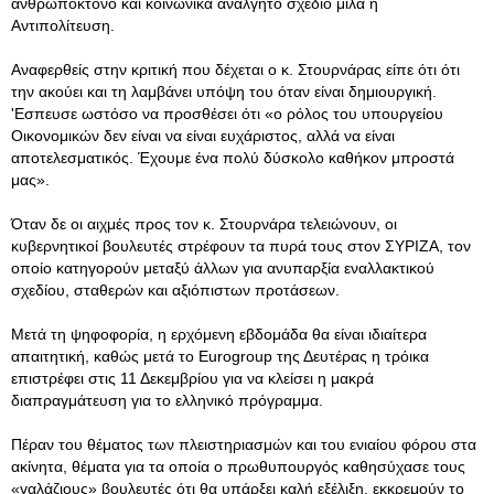
ανθρωποκτόνο και κοινωνικά ανάλγητο σχέδιο μιλά η
Αντιπολίτευση.
Αναφερθείς στην κριτική που δέχεται ο κ. Στουρνάρας είπε ότι ότι
την ακούει και τη λαμβάνει υπόψη του όταν είναι δημιουργική.
'Εσπευσε ωστόσο να προσθέσει ότι «ο ρόλος του υπουργείου
Οικονομικών δεν είναι να είναι ευχάριστος, αλλά να είναι
αποτελεσματικός. Έχουμε ένα πολύ δύσκολο καθήκον μπροστά
μας».
Όταν δε οι αιχμές προς τον κ. Στουρνάρα τελειώνουν, οι
κυβερνητικοί βουλευτές στρέφουν τα πυρά τους στον ΣΥΡΙΖΑ, τον
οποίο κατηγορούν μεταξύ άλλων για ανυπαρξία εναλλακτικού
σχεδίου, σταθερών και αξιόπιστων προτάσεων.
Μετά τη ψηφοφορία, η ερχόμενη εβδομάδα θα είναι ιδιαίτερα
απαιτητική, καθώς μετά το Eurogroup της Δευτέρας η τρόικα
επιστρέφει στις 11 Δεκεμβρίου για να κλείσει η μακρά
διαπραγμάτευση για το ελληνικό πρόγραμμα.
Πέραν του θέματος των πλειστηριασμών και του ενιαίου φόρου στα
ακίνητα, θέματα για τα οποία ο πρωθυπουργός καθησύχασε τους
«γαλάζιους» βουλευτές ότι θα υπάρξει καλή εξέλιξη, εκκρεμούν το