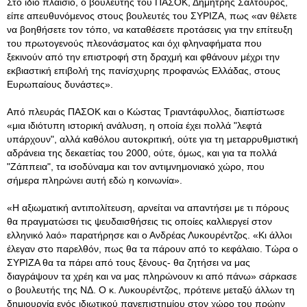
Στο ίδιο πλαίσιο, ο βουλευτής του ΠΑΣΟΚ, Δημήτρης Σαλτούρος,
είπε απευθυνόμενος στους βουλευτές του ΣΥΡΙΖΑ, πως «αν θέλετε
να βοηθήσετε τον τόπο, να καταθέσετε προτάσεις για την επίτευξη
του πρωτογενούς πλεονάσματος και όχι φληναφήματα που
ξεκινούν από την επιστροφή στη δραχμή και φθάνουν μέχρι την
εκβιαστική επιβολή της πανίσχυρης προφανώς Ελλάδας, στους
Ευρωπαίους δυνάστες».
Από πλευράς ΠΑΣΟΚ και ο Κώστας Τριαντάφυλλος, διαπίστωσε
«μια ιδιότυπη ιστορική ανάλυση, η οποία έχει πολλά "λεφτά
υπάρχουν", αλλά καθόλου αυτοκριτική, ούτε για τη μεταρρυθμιστική
αδράνεια της δεκαετίας του 2000, ούτε, όμως, και για τα πολλά
"Ζάππεια", τα ισοδύναμα και τον αντιμνημονιακό χώρο, που
σήμερα πληρώνει αυτή εδώ η κοινωνία».
«Η αξιωματική αντιπολίτευση, αρνείται να απαντήσει με τι πόρους
θα πραγματώσει τις ψευδαισθήσεις τις οποίες καλλιεργεί στον
ελληνικό λαό» παρατήρησε και ο Ανδρέας Λυκουρέντζος. «Κι άλλοι
έλεγαν στο παρελθόν, πως θα τα πάρουν από το κεφάλαιο. Τώρα ο
ΣΥΡΙΖΑ θα τα πάρει από τους ξένους- θα ζητήσει να μας
διαγράψουν τα χρέη και να μας πληρώνουν κι από πάνω» σάρκασε
ο βουλευτής της ΝΔ. Ο κ. Λυκουρέντζος, πρότεινε μεταξύ άλλων τη
δημιουργία ενός ιδιωτικού πανεπιστημίου στον χώρο του πρώην