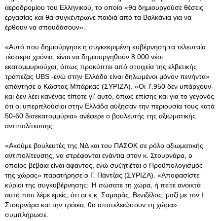
αεροδρομίου του Ελληνικού, το οποίο «θα δημιουργούσε θέσεις
εργασίας και θα συγκέντρωνε παιδιά από τα Βαλκάνια για να
έρθουν να σπουδάσουν».
«Αυτό που δημιούργησε η συγκεκριμένη κυβέρνηση τα τελευταία
τέσσερα χρόνια, είναι να δημιουργηθούν 8.000 νέοι
εκατομμυριούχοι, όπως προκύπτει από στοιχεία της ελβετικής
τράπεζας UBS -ενώ στην Ελλάδα είναι δηλωμένοι μόνον πενήντα»
απάντησε ο Κώστας Μπάρκας (ΣΥΡΙΖΑ). «Οι 7.950 δεν υπάρχουν-
και δεν λέει κανένας τίποτε γι' αυτό, όπως επίσης και για το γεγονός
ότι οι υπερπλούσιοι στην Ελλάδα αύξησαν την περιουσία τους κατά
50-60 δισεκατομμύρια» ανέφερε ο βουλευτής της αξιωματικής
αντιπολίτευσης.
«Ακούμε βουλευτές της ΝΔ και του ΠΑΣΟΚ σε ρόλο αξιωματικής
αντιπολίτευσης, να στρέφονται ενάντια στον κ. Στουρνάρα, ο
οποίος βέβαια είναι άφαντος, ενώ συζητιέται ο Προϋπολογισμός
της χώρας» παρατήρησε ο Γ. Πάντζας (ΣΥΡΙΖΑ). «Αποφασίστε
κύριοι της συγκυβέρνησης: Ή σώσατε τη χώρα, ή πείτε ανοικτά
αυτό που λέμε εμείς, ότι οι κ.κ. Σαμαράς, Βενιζέλος, μαζί με τον Ι.
Στουρνάρα και την τρόικα, θα αποτελειώσουν τη χώρα»
συμπλήρωσε.