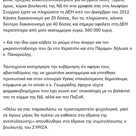
όμως, κύριοι βουλευτές της ΝΔ ότι στα γραφεία σας στη λεωφόρο
Συγγρού έχετε να πληρώσετε τη ΔΕΗ από τον Δεκέμβριο του 2012.
Κάνατε διακανονισμό για 20 δόσεις, δεν τις πληρώσατε, κάνατε
δεύτερο διακανονισμό για 40 δόσεις και σήμερα οφείλετε στη ΔΕΗ
περισσότερα από μισό εκατομμύριο ευρώ, 560.000 ευρώ.
» Και την ίδια ώρα κόβετε το ρεύμα στον άνεργο και τον
μικροσυνταξιούχο που ζει στο Κερατσίνι και στο Πέραμα» δήλωσε ο
κ. Παναγούλης.
Ταυτόχρονα κατηγόρησε την κυβέρνηση ότι αφήνει τους
αβανταδόρους της να χρωστάνε εκατομμύρια και επιτέθηκε
προσωπικά και στον υπουργό Υγείας επικαλούμενος δημοσίευμα,
σύμφωνα με το οποίο ο κ. Γεωργιάδης έψαχνε νύχτα
φαρμακοβιομήχανο που έχει σώσει κατ' επανάληψη με το βαλάντιό
του το κόμμα της ΝΔ, αλλά και του ΠαΣοΚ.
«Θέλω να σας παρακαλέσω να προετοιμαστείτε ψυχολογικά, γιατί
σε λίγους μήνες θα πρέπει να καθίσετε στα έδρανα της
αντιπολίτευσης» απευθύνθηκε στα έδρανα της συμπολίτευσης ο
βουλευτής του ΣΥΡΙΖΑ.