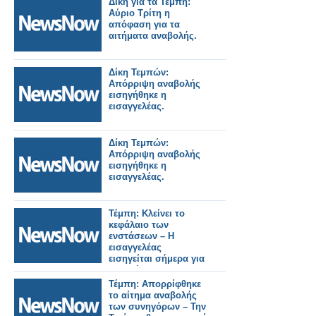
Δίκη για τα Τέμπη:
Αύριο Τρίτη η
απόφαση για τα
αιτήματα αναβολής.
Δίκη Τεμπών:
Απόρριψη αναβολής
εισηγήθηκε η
εισαγγελέας.
Δίκη Τεμπών:
Απόρριψη αναβολής
εισηγήθηκε η
εισαγγελέας.
Τέμπη: Κλείνει το
κεφάλαιο των
ενστάσεων – Η
εισαγγελέας
εισηγείται σήμερα για
τα αιτήματα
αναβολής.
Τέμπη: Απορρίφθηκε
το αίτημα αναβολής
των συνηγόρων – Την