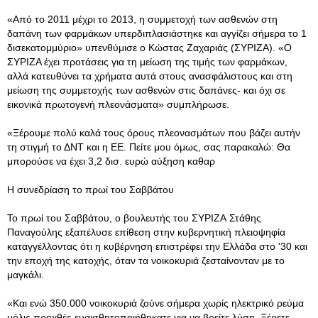
«Από το 2011 μέχρι το 2013, η συμμετοχή των ασθενών στη
δαπάνη των φαρμάκων υπερδιπλασιάστηκε και αγγίζει σήμερα το 1
δισεκατομμύριο» υπενθύμισε ο Κώστας Ζαχαριάς (ΣΥΡΙΖΑ). «Ο
ΣΥΡΙΖΑ έχει προτάσεις για τη μείωση της τιμής των φαρμάκων,
αλλά κατευθύνει τα χρήματα αυτά στους ανασφάλιστους και στη
μείωση της συμμετοχής των ασθενών στις δαπάνες- και όχι σε
εικονικά πρωτογενή πλεονάσματα» συμπλήρωσε.
«Ξέρουμε πολύ καλά τους όρους πλεονασμάτων που βάζει αυτήν
τη στιγμή το ΔΝΤ και η ΕΕ. Πείτε μου όμως, σας παρακαλώ: Θα
μπορούσε να έχει 3,2 δισ. ευρώ αύξηση καθαρ
Η συνεδρίαση το πρωί του Σαββάτου
Το πρωί του Σαββάτου, ο βουλευτής του ΣΥΡΙΖΑ Στάθης
Παναγούλης εξαπέλυσε επίθεση στην κυβερνητική πλειοψηφία
καταγγέλλοντας ότι η κυβέρνηση επιστρέφει την Ελλάδα στο '30 και
την εποχή της κατοχής, όταν τα νοικοκυριά ζεσταίνονταν με το
μαγκάλι.
«Και ενώ 350.000 νοικοκυριά ζούνε σήμερα χωρίς ηλεκτρικό ρεύμα
μόλις προχθές ευαισθητοποιήθηκατε για να βρείτε λύση. Ξέρετε,