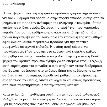
συμπολίτευσης.
Η υπερψήφιση του συγκεκριμένου προϋπολογισμού σηματοδοτεί
για τον κ. Σαμαρά ένα ορόσημο στην πορεία αποδέσμευσης από το
μνημόνιο και προς την ανάκαμψη της ελληνικής οικονομίας, όπως
κατέστησε ο ίδιος σαφές
. Ωστόσο, η υπερψήφιση του κορυφαίου
νομοθετήματος της κυβέρνησης σκιάστηκε από την είδηση ότι η
τρόικα παρέπεμψε για τον Ιανουάριο την επίσκεψή της στην Αθήνα,
αφού έχει σημειωθεί περαιτέρω πρόοδος για την επίτευξη
συμφωνίας σε τεχνικό επίπεδο. Η στάση αυτή φέρεται να
προκάλεσε αισθήματα οργής στο κυβερνητικό επιτελείο καθώς
θεωρήθηκε ως κίνηση «unfair» και μάλιστα την ώρα που η Βουλή
ψήφιζε τον κρατικό προϋπολογισμό για το επόμενο έτος. Η εξέλιξη
αυτή κυριάρχησε στα πηγαδάκια που στήθηκαν στους διαδρόμους
της Βουλής, με έμφαση στο επόμενο βήμα της κυβέρνησης και αν
αυτό θα είναι η μονομερής νομοθετική ρύθμιση από μέρους της
έως το τέλος του έτους, οπότε και λήγει το καθεστώς προστασίας
από τους πλειστηριασμούς για την πρώτη κατοικία.
Κατά τα λοιπά, η πενθήμερη συζήτηση επί του προϋπολογισμού
εξελίχθηκε σε μια μάλλον άνευρη διαδικασία με αρκετά κενά έδρανα
-για τις δεδομένες συνθήκες που διανύει η χώρα- και μειωμένο