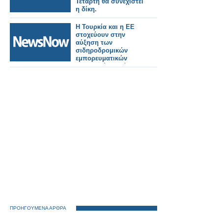
Τετάρτη θα συνεχιστεί
η δίκη.
Η Τουρκία και η ΕΕ
στοχεύουν στην
αύξηση των
σιδηροδρομικών
εμπορευματικών
μεταφορών κατά
μήκος του Μεσαίου
Διαδρόμου.
ΠΡΟΗΓΟΥΜΕΝΑ ΑΡΘΡΑ