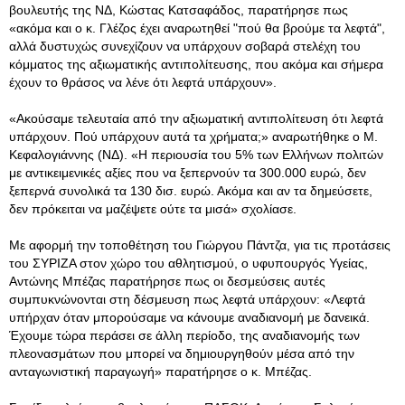
βουλευτής της ΝΔ, Κώστας Κατσαφάδος, παρατήρησε πως
«ακόμα και ο κ. Γλέζος έχει αναρωτηθεί "πού θα βρούμε τα λεφτά",
αλλά δυστυχώς συνεχίζουν να υπάρχουν σοβαρά στελέχη του
κόμματος της αξιωματικής αντιπολίτευσης, που ακόμα και σήμερα
έχουν το θράσος να λένε ότι λεφτά υπάρχουν».
«Ακούσαμε τελευταία από την αξιωματική αντιπολίτευση ότι λεφτά
υπάρχουν. Πού υπάρχουν αυτά τα χρήματα;» αναρωτήθηκε ο Μ.
Κεφαλογιάννης (ΝΔ). «Η περιουσία του 5% των Ελλήνων πολιτών
με αντικειμενικές αξίες που να ξεπερνούν τα 300.000 ευρώ, δεν
ξεπερνά συνολικά τα 130 δισ. ευρώ. Ακόμα και αν τα δημεύσετε,
δεν πρόκειται να μαζέψετε ούτε τα μισά» σχολίασε.
Με αφορμή την τοποθέτηση του Γιώργου Πάντζα, για τις προτάσεις
του ΣΥΡΙΖΑ στον χώρο του αθλητισμού, ο υφυπουργός Υγείας,
Αντώνης Μπέζας παρατήρησε πως οι δεσμεύσεις αυτές
συμπυκνώνονται στη δέσμευση πως λεφτά υπάρχουν: «Λεφτά
υπήρχαν όταν μπορούσαμε να κάνουμε αναδιανομή με δανεικά.
Έχουμε τώρα περάσει σε άλλη περίοδο, της αναδιανομής των
πλεονασμάτων που μπορεί να δημιουργηθούν μέσα από την
ανταγωνιστική παραγωγή» παρατήρησε ο κ. Μπέζας.