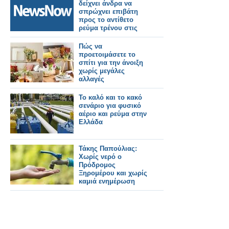
διαστρέβλωσης των
δείχνει άνδρα να
γεγονότων και της
σπρώχνει επιβάτη
πραγματικότητας,
προς το αντίθετο
χωρίς κανένα
ρεύμα τρένου στις
μετρήσιμο
ΗΠΑ.
αποτέλεσμα, απλά για
Πώς να
ατομική εξύψωση και
προετοιμάσετε το
στιγμιαία
σπίτι για την άνοιξη
ικανοποίηση.
χωρίς μεγάλες
αλλαγές
Το καλό και το κακό
σενάριο για φυσικό
αέριο και ρεύμα στην
Ελλάδα
Τάκης Παπούλιας:
Χωρίς νερό ο
Πρόδρομος
Ξηρομέρου και χωρίς
καμιά ενημέρωση