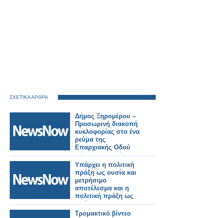
ΣΧΕΤΙΚΑ ΑΡΘΡΑ
Δήμος Ξηρομέρου –
Προσωρινή διακοπή
κυκλοφορίας στο ένα
ρεύμα της
Επαρχιακής Οδού
Μύτικα – Παλαίρου.
Υπάρχει η πολιτική
πράξη ως ουσία και
μετρήσιμο
αποτέλεσμα και η
πολιτική πράξη ως
πρόσκαιρες
εντυπώσεις μέσω
Τρομακτικό βίντεο