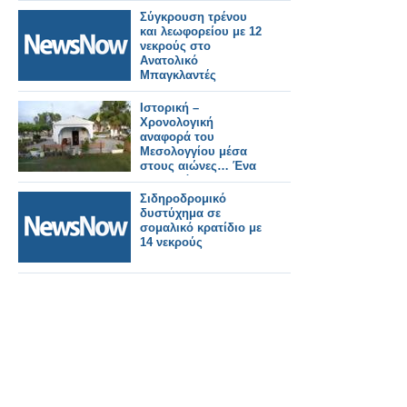
Σύγκρουση τρένου
και λεωφορείου με 12
νεκρούς στο
Ανατολικό
Μπαγκλαντές
Ιστορική –
Χρονολογική
αναφορά του
Μεσολογγίου μέσα
στους αιώνες… Ένα
ευλαβικό
προσκύνημα στους
Σιδηροδρομικό
αθάνατους νεκρούς…
δυστύχημα σε
200 χρόνια μετά, 10
σομαλικό κρατίδιο με
Απριλίου 1826 – 10
14 νεκρούς
Απριλίου 2026…