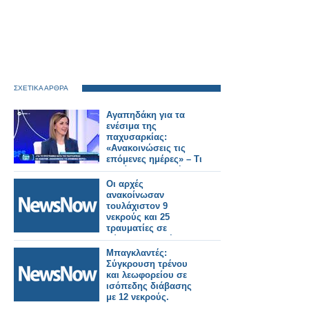
ΣΧΕΤΙΚΑ ΑΡΘΡΑ
Αγαπηδάκη για τα
ενέσιμα της
παχυσαρκίας:
«Ανακοινώσεις τις
επόμενες ημέρες» – Τι
θα γίνει με τους ήδη
ενταγμένους
Οι αρχές
δικαιούχους (video)
ανακοίνωσαν
τουλάχιστον 9
νεκρούς και 25
τραυματίες σε
σύγκρουση τρένου
και λεωφορείου στη
Μπαγκλαντές:
Ζιμπάμπουε.
Σύγκρουση τρένου
και λεωφορείου σε
ισόπεδης διάβασης
με 12 νεκρούς.