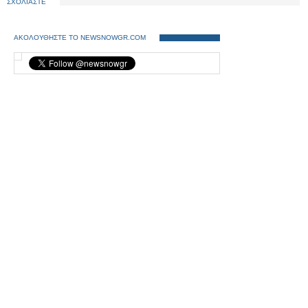
ΣΧΟΛΙΑΣΤΕ
ΑΚΟΛΟΥΘΗΣΤΕ ΤΟ NEWSNOWGR.COM