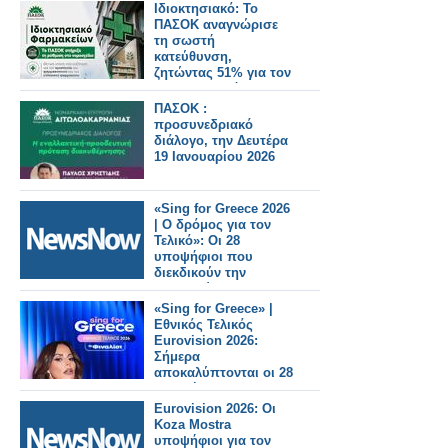
Ιδιοκτησιακό: Το
ΠΑΣΟΚ αναγνώρισε
τη σωστή
κατεύθυνση,
ζητώντας 51% για τον
φαρμακοποιό
ΠΑΣΟΚ :
προσυνεδριακό
διάλογο, την Δευτέρα
19 Ιανουαρίου 2026
«Sing for Greece 2026
| Ο δρόμος για τον
Τελικό»: Οι 28
υποψήφιοι που
διεκδικούν την
εκπροσώπηση της
Ελλάδας στη
«Sing for Greece» |
Eurovision 2026
Εθνικός Τελικός
Eurovision 2026:
Σήμερα
αποκαλύπτονται οι 28
υποψήφιοι
Eurovision 2026: Οι
Koza Mostra
υποψήφιοι για τον