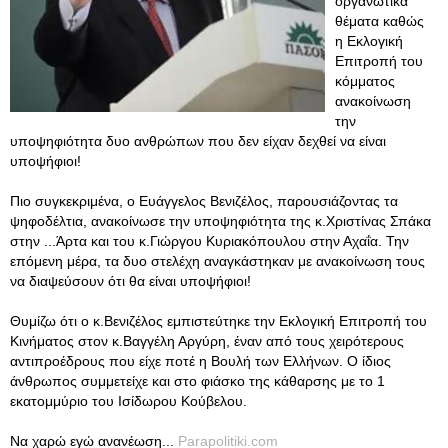
οργανωτικά
θέματα καθώς
η Εκλογική
Επιτροπή του
κόμματος
ανακοίνωση
την
υποψηφιότητα δυο ανθρώπων που δεν είχαν δεχθεί να είναι
υποψήφιοι!
Πιο συγκεκριμένα, ο Ευάγγελος Βενιζέλος, παρουσιάζοντας τα
ψηφοδέλτια, ανακοίνωσε την υποψηφιότητα της κ.Χριστίνας Σπάκα
στην ...Άρτα και του κ.Γιώργου Κυριακόπουλου στην Αχαΐα. Την
επόμενη μέρα, τα δυο στελέχη αναγκάστηκαν με ανακοίνωση τους
να διαψεύσουν ότι θα είναι υποψήφιοι!
Θυμίζω ότι ο κ.Βενιζέλος εμπιστεύτηκε την Εκλογική Επιτροπή του
Κινήματος στον κ.Βαγγέλη Αργύρη, έναν από τους χειρότερους
αντιπροέδρους που είχε ποτέ η Βουλή των Ελλήνων. Ο ίδιος
άνθρωπος συμμετείχε και στο φιάσκο της κάθαρσης με το 1
εκατομμύριο του Ισίδωρου Κούβελου.
Να χαρώ εγώ ανανέωση...
Parapolitiki.com