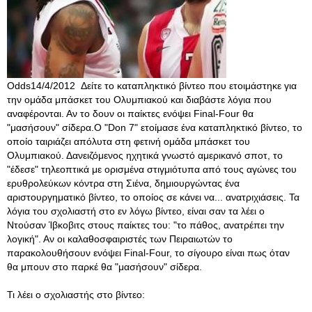
Odds14/4/2012 Δείτε το καταπληκτικό βίντεο που ετοιμάστηκε για
την ομάδα μπάσκετ του Ολυμπιακού και διαβάστε λόγια που
αναφέρονται. Αν το δουν οι παίκτες ενόψει Final-Four θα
"μασήσουν" σίδερα.Ο "Don 7" ετοίμασε ένα καταπληκτικό βίντεο, το
οποίο ταιριάζει απόλυτα στη φετινή ομάδα μπάσκετ του
Ολυμπιακού. Δανειζόμενος ηχητικά γνωστό αμερικανό σποτ, το
"έδεσε" τηλεοπτικά με ορισμένα στιγμιότυπα από τους αγώνες του
ερυθρολεύκων κόντρα στη Σιένα, δημιουργώντας ένα
αριστουργηματικό βίντεο, το οποίος σε κάνει να... ανατριχιάσεις. Τα
λόγια του σχολιαστή στο εν λόγω βίντεο, είναι σαν τα λέει ο
Ντούσαν Ίβκοβιτς στους παίκτες του: "το πάθος, ανατρέπει την
λογική". Αν οι καλαθοσφαιριστές των Πειραιωτών το
παρακολουθήσουν ενόψει Final-Four, το σίγουρο είναι πως όταν
θα μπουν στο παρκέ θα "μασήσουν" σίδερα.
Τι λέει ο σχολιαστής στο βίντεο: