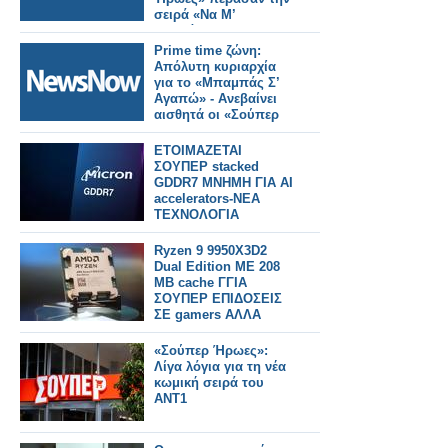
σειρά «Να Μ’
Αγαπάς»
Prime time ζώνη:
Απόλυτη κυριαρχία
για το «Μπαμπάς Σ’
Αγαπώ» - Ανεβαίνει
αισθητά οι «Σούπερ
Ήρωες»
ΕΤΟΙΜΑΖΕΤΑΙ
ΣΟΥΠΕΡ stacked
GDDR7 ΜΝΗΜΗ ΓΙΑ AI
accelerators-ΝΕΑ
ΤΕΧΝΟΛΟΓΙΑ
Ryzen 9 9950X3D2
Dual Edition ΜΕ 208
MB cache ΓΓΙΑ
ΣΟΥΠΕΡ ΕΠΙΔΟΣΕΙΣ
ΣΕ gamers ΑΛΛΑ
ΚΑΙcreators
«Σούπερ Ήρωες»:
Λίγα λόγια για τη νέα
κωμική σειρά του
ΑΝΤ1