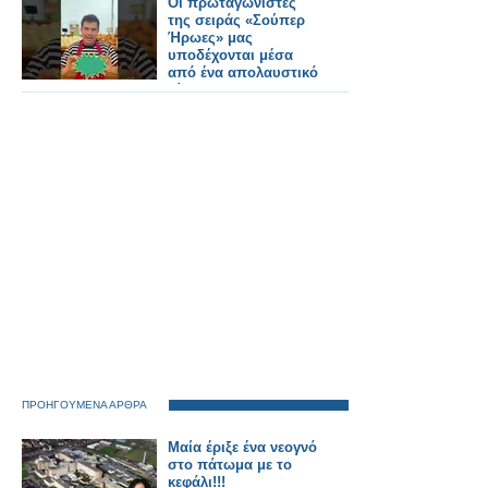
Οι πρωταγωνιστές
της σειράς «Σούπερ
Ήρωες» μας
υποδέχονται μέσα
από ένα απολαυστικό
βίντεο...
ΠΡΟΗΓΟΥΜΕΝΑ ΑΡΘΡΑ
Μαία έριξε ένα νεογνό
στο πάτωμα με το
κεφάλι!!!