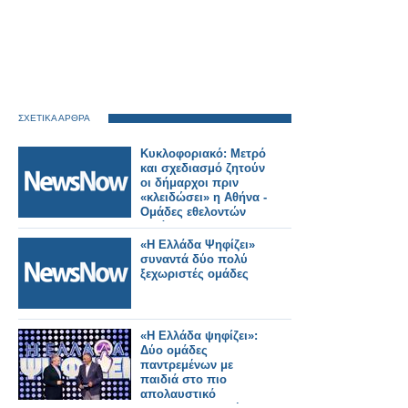
ΣΧΕΤΙΚΑ ΑΡΘΡΑ
Κυκλοφοριακό: Μετρό
και σχεδιασμό ζητούν
οι δήμαρχοι πριν
«κλειδώσει» η Αθήνα -
Ομάδες εθελοντών
κατά των
βανδαλισμών
«Η Ελλάδα Ψηφίζει»
επιστρατεύει το
συναντά δύο πολύ
υπουργείο.
ξεχωριστές ομάδες
«Η Ελλάδα ψηφίζει»:
Δύο ομάδες
παντρεμένων με
παιδιά στο πιο
απολαυστικό