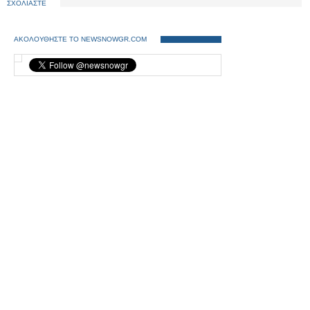
ΣΧΟΛΙΑΣΤΕ
ΑΚΟΛΟΥΘΗΣΤΕ ΤΟ NEWSNOWGR.COM