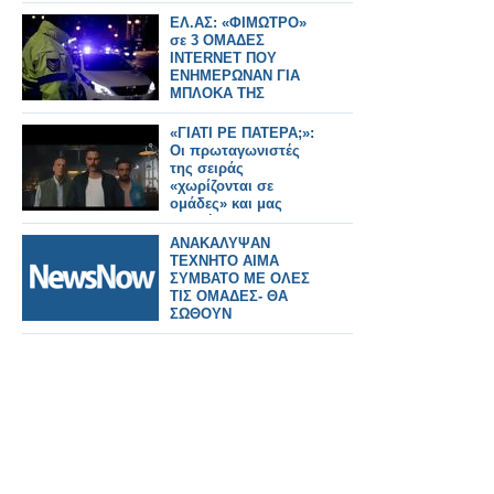
guessing της ζωής
τους...
ΕΛ.ΑΣ: «ΦΙΜΩΤΡΟ»
σε 3 ΟΜΑΔΕΣ
INTERNET ΠΟΥ
ΕΝΗΜΕΡΩΝΑΝ ΓΙΑ
ΜΠΛΟΚΑ ΤΗΣ
ΤΡΟΧΑΙΑΣ - 2
ΣΥΛΛΗΨΕΙΣ ΝΕΑΡΩΝ
«ΓΙΑΤΙ ΡΕ ΠΑΤΕΡΑ;»:
Οι πρωταγωνιστές
της σειράς
«χωρίζονται σε
ομάδες» και μας
συστήνονται...
ΑΝΑΚΑΛΥΨΑΝ
ΤΕΧΝΗΤΟ ΑΙΜΑ
ΣΥΜΒΑΤΟ ΜΕ ΟΛΕΣ
ΤΙΣ ΟΜΑΔΕΣ- ΘΑ
ΣΩΘΟΥΝ
ΕΚΑΤΟΜΜΥΡΙΑ ΖΩΕΣ