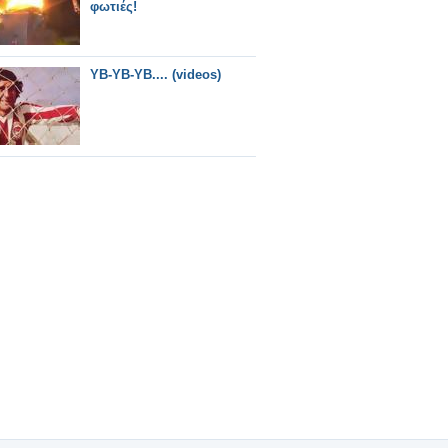
φωτιές!
YB-YB-YB.... (videos)