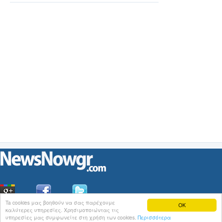
Ta cookies μας βοηθούν να σας παρέχουμε
OK
καλύτερες υπηρεσίες. Χρησιμοποιώντας τις
Οι
Ειδήσεις
του NewsNowgr.com στο
iNews
υπηρεσίες μας συμφωνείτε στη χρήση των cookies.
Περισσότερα