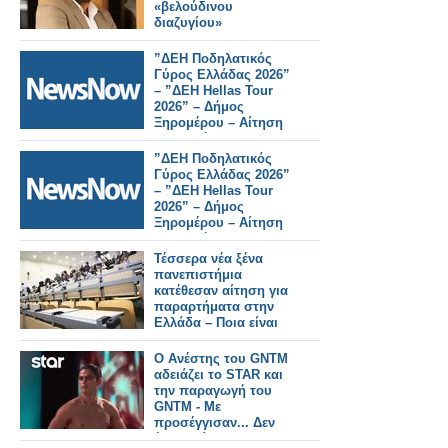
«βελούδινου
διαζυγίου»
”ΔΕΗ Ποδηλατικός
Γύρος Ελλάδας 2026”
– ”ΔΕΗ Hellas Tour
2026” – Δήμος
Ξηρομέρου – Αίτηση
εθελοντή.
”ΔΕΗ Ποδηλατικός
Γύρος Ελλάδας 2026”
– ”ΔΕΗ Hellas Tour
2026” – Δήμος
Ξηρομέρου – Αίτηση
εθελοντή.
Τέσσερα νέα ξένα
πανεπιστήμια
κατέθεσαν αίτηση για
παραρτήματα στην
Ελλάδα – Ποια είναι
O Ανέστης του GNTM
αδειάζει το STAR και
την παραγωγή του
GNTM - Με
προσέγγισαν... Δεν
έκανα αίτηση