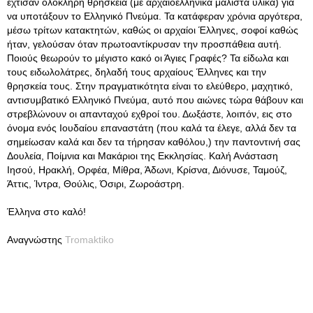
έχτισαν ολόκληρη θρησκεία (με αρχαιοελληνικά μάλιστα υλικά) για
να υποτάξουν το Ελληνικό Πνεύμα. Τα κατάφεραν χρόνια αργότερα,
μέσω τρίτων κατακτητών, καθώς οι αρχαίοι Έλληνες, σοφοί καθώς
ήταν, γελούσαν όταν πρωτοαντίκρυσαν την προσπάθεια αυτή.
Ποιούς θεωρούν το μέγιστο κακό οι Άγιες Γραφές? Τα είδωλα και
τους ειδωλολάτρες, δηλαδή τους αρχαίους Έλληνες και την
θρησκεία τους. Στην πραγματικότητα είναι το ελεύθερο, μαχητικό,
αντισυμβατικό Ελληνικό Πνεύμα, αυτό που αιώνες τώρα θάβουν και
στρεβλώνουν οι απανταχού εχθροί του. Δωξάστε, λοιπόν, εις στο
όνομα ενός Ιουδαίου επαναστάτη (που καλά τα έλεγε, αλλά δεν τα
σημείωσαν καλά και δεν τα τήρησαν καθόλου,) την παντοντινή σας
Δουλεία, Ποίμνια και Μακάριοι της Εκκλησίας. Καλή Ανάσταση
Ιησού, Ηρακλή, Ορφέα, Μίθρα, Άδωνι, Κρίσνα, Διόνυσε, Ταμούζ,
Άττις, Ίντρα, Θούλις, Όσιρι, Ζωροάστρη.
Έλληνα στο καλό!
Αναγνώστης
Tromaktiko