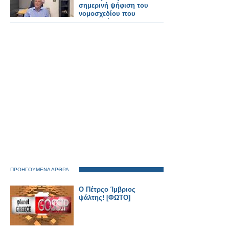
σημερινή ψήφιση του
νομοσχεδίου που
κατοχυρώνει τα
φαρμακεία μας
ΠΡΟΗΓΟΥΜΕΝΑ ΑΡΘΡΑ
Ο Πέτρςο Ίμβριος
ψάλτης! [ΦΩΤΟ]