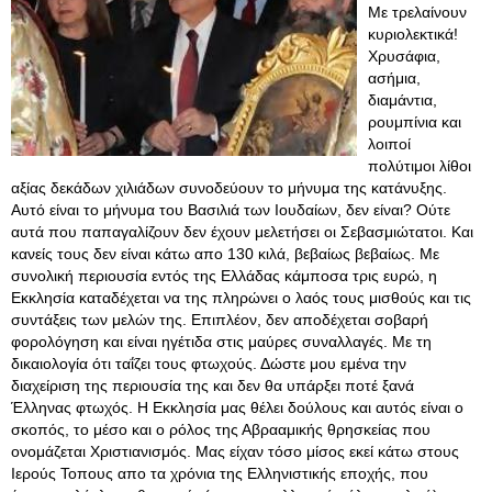
Με τρελαίνουν
κυριολεκτικά!
Χρυσάφια,
ασήμια,
διαμάντια,
ρουμπίνια και
λοιποί
πολύτιμοι λίθοι
αξίας δεκάδων χιλιάδων συνοδεύουν το μήνυμα της κατάνυξης.
Αυτό είναι το μήνυμα του Βασιλιά των Ιουδαίων, δεν είναι? Ούτε
αυτά που παπαγαλίζουν δεν έχουν μελετήσει οι Σεβασμιώτατοι. Και
κανείς τους δεν είναι κάτω απο 130 κιλά, βεβαίως βεβαίως. Με
συνολική περιουσία εντός της Ελλάδας κάμποσα τρις ευρώ, η
Εκκλησία καταδέχεται να της πληρώνει ο λαός τους μισθούς και τις
συντάξεις των μελών της. Επιπλέον, δεν αποδέχεται σοβαρή
φορολόγηση και είναι ηγέτιδα στις μαύρες συναλλαγές. Με τη
δικαιολογία ότι ταΐζει τους φτωχούς. Δώστε μου εμένα την
διαχείριση της περιουσία της και δεν θα υπάρξει ποτέ ξανά
Έλληνας φτωχός. Η Εκκλησία μας θέλει δούλους και αυτός είναι ο
σκοπός, το μέσο και ο ρόλος της Αβρααμικής θρησκείας που
ονομάζεται Χριστιανισμός
. Μας είχαν τόσο μίσος εκεί κάτω στους
Ιερούς Τοπους απο τα χρόνια της Ελληνιστικής εποχής, που