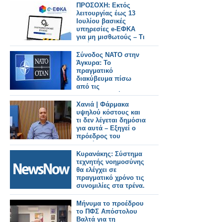
ΠΦΣ!
ΠΡΟΣΟΧΗ: Εκτός
λειτουργίας έως 13
Ιουλίου βασικές
υπηρεσίες e-ΕΦΚΑ
για μη μισθωτούς – Τι
ισχύει για τους
φαρμακοποιούς
Σύνοδος ΝΑΤΟ στην
Άγκυρα: Το
πραγματικό
διακύβευμα πίσω
από τις
επικοινωνιακές
κορώνες και ο ρόλος
Χανιά | Φάρμακα
της Ελλάδας
υψηλού κόστους και
τι δεν λέγεται δημόσια
για αυτά – Εξηγεί ο
πρόεδρος του
Συλλόγου
Φαρμακοποιών
Κυρανάκης: Σύστημα
Μανώλης
τεχνητής νοημοσύνης
Κατσαράκης
θα ελέγχει σε
πραγματικό χρόνο τις
συνομιλίες στα τρένα.
Μήνυμα το προέδρου
το ΠΦΣ Απόστολου
Βαλτά για τη