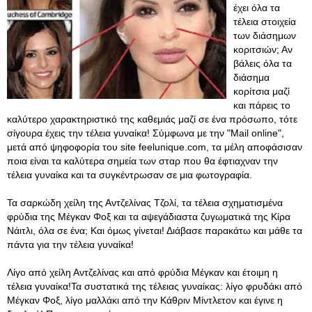
έχει όλα τα
τέλεια στοιχεία
των διάσημων
κοριτσιών; Αν
βάλεις όλα τα
διάσημα
κορίτσια μαζί
και πάρεις το
καλύτερο χαρακτηριστικό της καθεμιάς μαζί σε ένα πρόσωπο, τότε
σίγουρα έχεις την τέλεια γυναίκα! Σύμφωνα με την "Mail online",
μετά από ψηφοφορία του site feelunique.com, τα μέλη αποφάσισαν
ποια είναι τα καλύτερα σημεία των σταρ που θα έφτιαχναν την
τέλεια γυναίκα και τα συγκέντρωσαν σε μια φωτογραφία.
Τα σαρκώδη χείλη της Αντζελίνας Τζολί, τα τέλεια σχηματισμένα
φρύδια της Μέγκαν Φοξ και τα αψεγάδιαστα ζυγωματικά της Κίρα
Νάιτλι, όλα σε ένα; Και όμως γίνεται! Διάβασε παρακάτω και μάθε τα
πάντα για την τέλεια γυναίκα!
Λίγο από χείλη Αντζελίνας και από φρύδια Μέγκαν και έτοιμη η
τέλεια γυναίκα!Τα συστατικά της τέλειας γυναίκας: λίγο φρυδάκι από
Μέγκαν Φοξ, λίγο μαλλάκι από την Κάθριν Μίντλετον και έγινε η