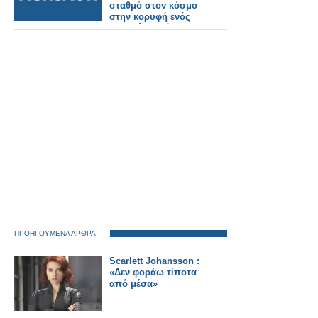
σταθμό στον κόσμο
στην κορυφή ενός
βουνού σε μόλις 38
μήνες!
ΠΡΟΗΓΟΥΜΕΝΑ ΑΡΘΡΑ
Scarlett Johansson :
«Δεν φοράω τίποτα
από μέσα»