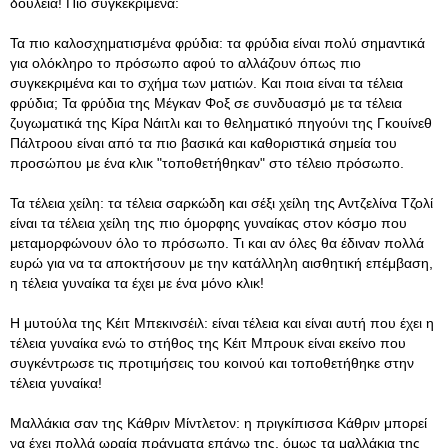
δουλειά! Πιο συγκεκριμένα:
Τα πιο καλοσχηματισμένα φρύδια: τα φρύδια είναι πολύ σημαντικά
για ολόκληρο το πρόσωπο αφού το αλλάζουν όπως πιο
συγκεκριμένα και το σχήμα των ματιών. Και ποια είναι τα τέλεια
φρύδια; Τα φρύδια της Μέγκαν Φοξ σε συνδυασμό με τα τέλεια
ζυγωματικά της Κίρα Νάιτλι και το θεληματικό πηγούνι της Γκουίνεθ
Πάλτροου είναι από τα πιο βασικά και καθοριστικά σημεία του
προσώπου με ένα κλικ "τοποθετήθηκαν" στο τέλειο πρόσωπο.
Τα τέλεια χείλη: τα τέλεια σαρκώδη και σέξι χείλη της Αντζελίνα Τζολί
είναι τα τέλεια χείλη της πιο όμορφης γυναίκας στον κόσμο που
μεταμορφώνουν όλο το πρόσωπο. Τι και αν όλες θα έδιναν πολλά
ευρώ για να τα αποκτήσουν με την κατάλληλη αισθητική επέμβαση,
η τέλεια γυναίκα τα έχει με ένα μόνο κλικ!
Η μυτούλα της Κέιτ Μπεκινσέιλ: είναι τέλεια και είναι αυτή που έχει η
τέλεια γυναίκα ενώ το στήθος της Κέιτ Μπρουκ είναι εκείνο που
συγκέντρωσε τις προτιμήσεις του κοινού και τοποθετήθηκε στην
τέλεια γυναίκα!
Μαλλάκια σαν της Κάθριν Μίντλετον: η πριγκίπισσα Κάθριν μπορεί
να έχει πολλά ωραία πράγματα επάνω της, όμως τα μαλλάκια της