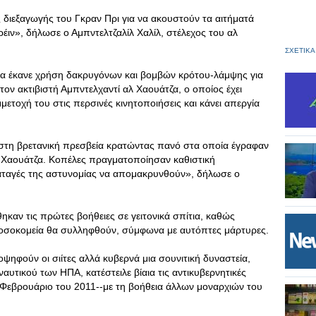
ς διεξαγωγής του Γκραν Πρι για να ακουστούν τα αιτήματά
ρέιν», δήλωσε ο Αμπντελτζαλίλ Χαλίλ, στέλεχος του αλ
ΣΧΕΤΙΚΑ
ία έκανε χρήση δακρυγόνων και βομβών κρότου-λάμψης για
ον ακτιβιστή Αμπντελχαντί αλ Χαουάτζα, ο οποίος έχει
μμετοχή του στις περσινές κινητοποιήσεις και κάνει απεργία
στη βρετανική πρεσβεία κρατώντας πανό στα οποία έγραφαν
Χαουάτζα. Κοπέλες πραγματοποίησαν καθιστική
αταγές της αστυνομίας να απομακρυνθούν», δήλωσε ο
ηκαν τις πρώτες βοήθειες σε γειτονικά σπίτια, καθώς
 νοσοκομεία θα συλληφθούν, σύμφωνα με αυτόπτες μάρτυρες.
οψηφούν οι σιίτες αλλά κυβερνά μια σουνιτική δυναστεία,
υτικού των ΗΠΑ, κατέστειλε βίαια τις αντικυβερνητικές
το Φεβρουάριο του 2011--με τη βοήθεια άλλων μοναρχιών του