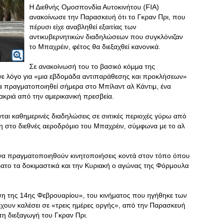
Η Διεθνής Ομοσπονδία Αυτοκινήτου (FIA)
ανακοίνωσε την Παρασκευή ότι το Γκραν Πρι, που
πέρυσι είχε αναβληθεί εξαιτίας των
αντικυβερνητικών διαδηλώσεων που συγκλόνιζαν
το Μπαχρέιν, φέτος θα διεξαχθεί κανονικά.
Σε ανακοίνωσή του το βασικό κόμμα της
κανε λόγο για «μια εβδομάδα αντιπαράθεσης και προκλήσεων»
α πραγματοποιηθεί σήμερα στο Μπίλαντ αλ Κάντιμ, ένα
μακριά από την αμερικανική πρεσβεία.
ται καθημερινές διαδηλώσεις σε σιιτικές περιοχές γύρω από
τη στο διεθνές αεροδρόμιο του Μπαχρέιν, σύμφωνα με το αλ
να πραγματοποιηθούν κινητοποιήσεις κοντά στον τόπο όπου
ατο τα δοκιμαστικά και την Κυριακή ο αγώνας της Φόρμουλα
 της 14ης Φεβρουαρίου», του κινήματος που ηγήθηκε των
χουν καλέσει σε «τρεις ημέρες οργής», από την Παρασκευή
τη διεξαγωγή του Γκραν Πρι.