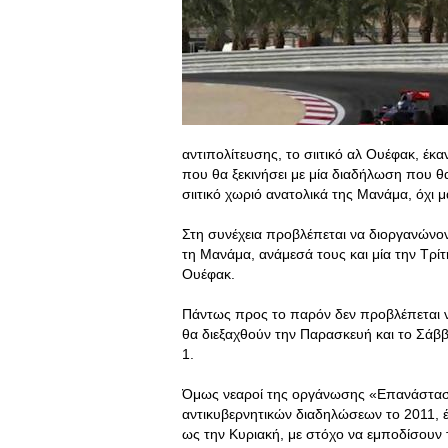
αντιπολίτευσης, το σιιτικό αλ Ουέφακ, έ
που θα ξεκινήσει με μία διαδήλωση που θ
σιιτικό χωριό ανατολικά της Μανάμα, όχι 
Στη συνέχεια προβλέπεται να διοργανώνον
τη Μανάμα, ανάμεσά τους και μία την Τρί
Ουέφακ.
Πάντως προς το παρόν δεν προβλέπεται 
θα διεξαχθούν την Παρασκευή και το Σάββ
1.
Όμως νεαροί της οργάνωσης «Επανάσταση
αντικυβερνητικών διαδηλώσεων το 2011, έ
ως την Κυριακή, με στόχο να εμποδίσουν 