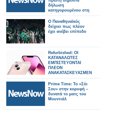
πρώτη δημόσια
δήλωση
κατηγορουμένου στη
δίκη για τα Τέμπη .
Ο Παναθηναϊκός
δείχνει πως πλέον
έχει ανέβει επίπεδο
Refurbished: ΟΙ
ΚΑΤΑΝΑΛΩΤΕΣ
ΕΜΠΙΣΤΕΥΟΝΤΑΙ
ΠΛΕΟΝ
ΑΝΑΚΑΤΑΣΚΕΥΑΣΜΕΝΑ
ΚΙΝΗΤΑ ΤΟ 2026
Prime Time: Το «Σόι
Σου» στην κορυφή –
δυνατά τo ματς του
Μουντιάλ