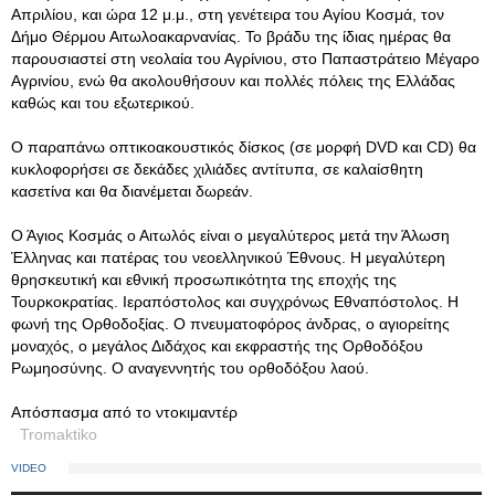
Απριλίου, και ώρα 12 μ.μ., στη γενέτειρα του Αγίου Κοσμά, τον
Δήμο Θέρμου Αιτωλοακαρνανίας. Το βράδυ της ίδιας ημέρας θα
παρουσιαστεί στη νεολαία του Αγρίνιου, στο Παπαστράτειο Μέγαρο
Αγρινίου, ενώ θα ακολουθήσουν και πολλές πόλεις της Ελλάδας
καθώς και του εξωτερικού.
Ο παραπάνω οπτικοακουστικός δίσκος (σε μορφή DVD και CD) θα
κυκλοφορήσει σε δεκάδες χιλιάδες αντίτυπα, σε καλαίσθητη
κασετίνα και θα διανέμεται δωρεάν.
Ο Άγιος Κοσμάς ο Αιτωλός είναι ο μεγαλύτερος μετά την Άλωση
Έλληνας και πατέρας του νεοελληνικού Έθνους. Η μεγαλύτερη
θρησκευτική και εθνική προσωπικότητα της εποχής της
Τουρκοκρατίας. Ιεραπόστολος και συγχρόνως Εθναπόστολος. Η
φωνή της Ορθοδοξίας. Ο πνευματοφόρος άνδρας, ο αγιορείτης
μοναχός, ο μεγάλος Διδάχος και εκφραστής της Ορθοδόξου
Ρωμηοσύνης. Ο αναγεννητής του ορθοδόξου λαού.
Απόσπασμα από το ντοκιμαντέρ
Tromaktiko
VIDEO