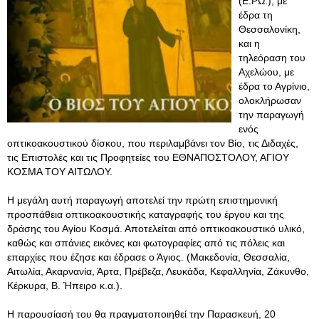
(Ε.ΡΩ.), με
έδρα τη
Θεσσαλονίκη,
και η
τηλεόραση του
Αχελώου, με
έδρα το Αγρίνιο,
ολοκλήρωσαν
την παραγωγή
ενός
οπτικοακουστικού δίσκου, που περιλαμβάνει τον Βίο, τις Διδαχές,
τις Επιστολές και τις Προφητείες του ΕΘΝΑΠΟΣΤΟΛΟΥ, ΑΓΙΟΥ
ΚΟΣΜΑ ΤΟΥ ΑΙΤΩΛΟΥ.
Η μεγάλη αυτή παραγωγή αποτελεί την πρώτη επιστημονική
προσπάθεια οπτικοακουστικής καταγραφής του έργου και της
δράσης του Αγίου Κοσμά. Αποτελείται από οπτικοακουστικό υλικό,
καθώς και σπάνιες εικόνες και φωτογραφίες από τις πόλεις και
επαρχίες που έζησε και έδρασε ο Άγιος. (Μακεδονία, Θεσσαλία,
Αιτωλία, Ακαρνανία, Άρτα, Πρέβεζα, Λευκάδα, Κεφαλληνία, Ζάκυνθο,
Κέρκυρα, Β. Ήπειρο κ.α.).
Η παρουσίασή του θα πραγματοποιηθεί την Παρασκευή, 20