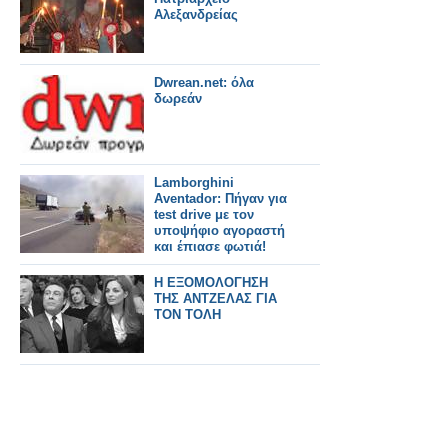
Αλεξανδρείας
Dwrean.net: όλα
δωρεάν
Lamborghini
Aventador: Πήγαν για
test drive με τον
υποψήφιο αγοραστή
και έπιασε φωτιά!
[video]
Η ΕΞΟΜΟΛΟΓΗΣΗ
ΤΗΣ ΑΝΤΖΕΛΑΣ ΓΙΑ
ΤΟΝ ΤΟΛΗ