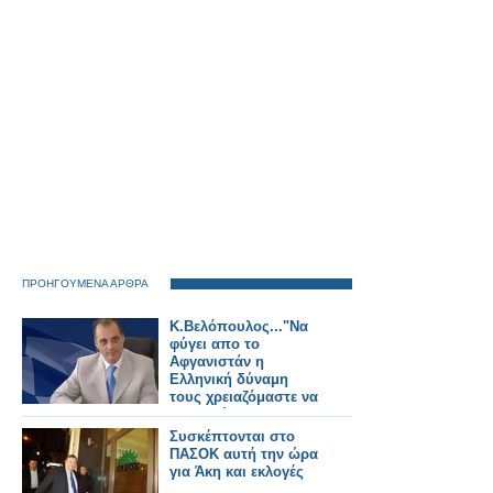
ΠΡΟΗΓΟΥΜΕΝΑ ΑΡΘΡΑ
Κ.Βελόπουλος..."Να
φύγει απο το
Αφγανιστάν η
Ελληνική δύναμη
τους χρειαζόμαστε να
σταματήσουν την
λαθρομετανάστευση
Συσκέπτονται στο
στον Έβρο"
ΠΑΣΟΚ αυτή την ώρα
για Άκη και εκλογές