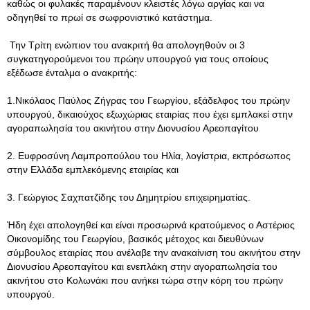
καθώς οι φυλακές παραμένουν κλειστές λόγω αργίας και να
οδηγηθεί το πρωί σε σωφρονιστικό κατάστημα.
Την Τρίτη ενώπιον του ανακριτή θα απολογηθούν οι 3
συγκατηγορούμενοι του πρώην υπουργού για τους οποίους
εξέδωσε ένταλμα ο ανακριτής:
1.Νικόλαος Παύλος Ζήγρας του Γεωργίου, εξάδελφος του πρώην
υπουργού, δικαιούχος εξωχώριας εταιρίας που έχει εμπλακεί στην
αγοραπωλησία του ακινήτου στην Διονυσίου Αρεοπαγίτου
2. Ευφροσύνη Λαμπροπούλου του Ηλία, λογίστρια, εκπρόσωπος
στην Ελλάδα εμπλεκόμενης εταιρίας και
3. Γεώργιος Σαχπατζίδης του Δημητρίου επιχειρηματίας.
Ήδη έχει απολογηθεί και είναι προσωρινά κρατούμενος ο Αστέριος
Οικονομίδης του Γεωργίου, βασικός μέτοχος και διευθύνων
σύμβουλος εταιρίας που ανέλαβε την ανακαίνιση του ακινήτου στην
Διονυσίου Αρεοπαγίτου και ενεπλάκη στην αγοραπωλησία του
ακινήτου στο Κολωνάκι που ανήκει τώρα στην κόρη του πρώην
υπουργού.