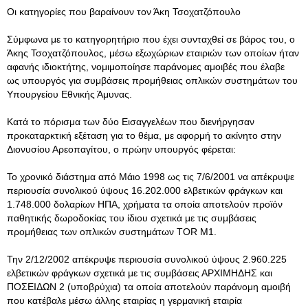
Οι κατηγορίες που βαραίνουν τον Άκη Τσοχατζόπουλο
Σύμφωνα με το κατηγορητήριο που έχει συνταχθεί σε βάρος του, ο
Άκης Τσοχατζόπουλος, μέσω εξωχώριων εταιριών των οποίων ήταν
αφανής ιδιοκτήτης, νομιμοποίησε παράνομες αμοιβές που έλαβε
ως υπουργός για συμβάσεις προμήθειας οπλικών συστημάτων του
Υπουργείου Εθνικής Άμυνας.
Κατά το πόρισμα των δύο Εισαγγελέων που διενήργησαν
προκαταρκτική εξέταση για το θέμα, με αφορμή το ακίνητο στην
Διονυσίου Αρεοπαγίτου, ο πρώην υπουργός φέρεται:
Το χρονικό διάστημα από Μάιο 1998 ως τις 7/6/2001 να απέκρυψε
περιουσία συνολικού ύψους 16.202.000 ελβετικών φράγκων και
1.748.000 δολαρίων ΗΠΑ, χρήματα τα οποία αποτελούν προϊόν
παθητικής δωροδοκίας του ίδιου σχετικά με τις συμβάσεις
προμήθειας των οπλικών συστημάτων TOR M1.
Την 2/12/2002 απέκρυψε περιουσία συνολικού ύψους 2.960.225
ελβετικών φράγκων σχετικά με τις συμβάσεις ΑΡΧΙΜΗΔΗΣ και
ΠΟΣΕΙΔΩΝ 2 (υποβρύχια) τα οποία αποτελούν παράνομη αμοιβή
που κατέβαλε μέσω άλλης εταιρίας η γερμανική εταιρία