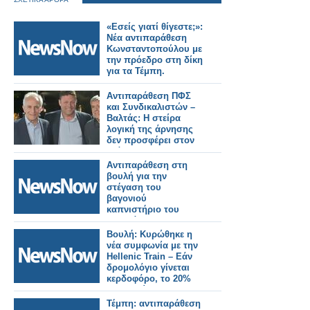
«Εσείς γιατί θίγεστε;»:
Νέα αντιπαράθεση
Κωνσταντοπούλου με
την πρόεδρο στη δίκη
για τα Τέμπη.
Αντιπαράθεση ΠΦΣ
και Συνδικαλιστών –
Βαλτάς: Η στείρα
λογική της άρνησης
δεν προσφέρει στον
κλάδο
Αντιπαράθεση στη
βουλή για την
στέγαση του
βαγονιού
καπνιστήριο του
Σουλτάνου
Βουλή: Κυρώθηκε η
νέα συμφωνία με την
Hellenic Train – Εάν
δρομολόγιο γίνεται
κερδοφόρο, το 20%
θα πηγαίνει στο
Δημόσιο -
Τέμπη: αντιπαράθεση