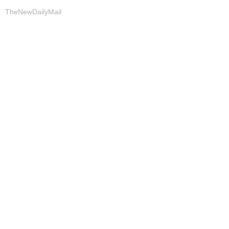
TheNewDailyMail