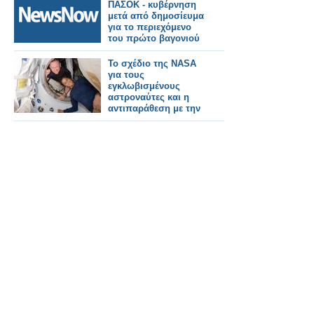
Αντιπαράθεση για τα
ΠΑΣΟΚ - κυβέρνηση
"Ασημένια Βέλη"
μετά από δημοσίευμα
για το περιεχόμενο
του πρώτο βαγονιού
Το σχέδιο της NASA
για τους
εγκλωβισμένους
αστροναύτες και η
αντιπαράθεση με την
Boeing