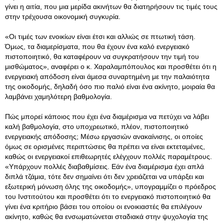
γίνει η αιτία, που μια μερίδα ακινήτων θα διατηρήσουν τις τιμές τους
στην τρέχουσα οικονομική συγκυρία.
«Οι τιμές των ενοικίων είναι έτσι και αλλιώς σε πτωτική τάση.
Όμως, τα διαμερίσματα, που θα έχουν ένα καλό ενεργειακό
πιστοποιητικό, θα καταφέρουν να συγκρατήσουν την τιμή του
μισθώματος», αναφέρει ο κ. Χαραλαμπόπουλος και προσθέτει ότι η
ενεργειακή απόδοση είναι άμεσα συναρτημένη με την παλαιότητα
της οικοδομής, δηλαδή όσο πιο παλιό είναι ένα ακίνητο, μοιραία θα
λαμβάνει χαμηλότερη βαθμολογία.
Πώς μπορεί κάποιος που έχει ένα διαμέρισμα να πετύχει να λάβει
καλή βαθμολογία, στο υποχρεωτικό, πλέον, πιστοποιητικό
ενεργειακής απόδοσης; Μέσω εργασιών ανακαίνισης, οι οποίες
όμως σε ορισμένες περιπτώσεις θα πρέπει να είναι εκτεταμένες,
καθώς οι ενεργειακοί επιθεωρητές ελέγχουν πολλές παραμέτρους.
«Υπάρχουν πολλές διαβαθμίσεις. Εάν ένα διαμέρισμα έχει απλά
διπλά τζάμια, τότε δεν σημαίνει ότι δεν χρειάζεται να υπάρξει και
εξωτερική μόνωση όλης της οικοδομής», υπογραμμίζει ο πρόεδρος
του Ινστιτούτου και προσθέτει ότι το ενεργειακό πιστοποιητικό θα
γίνει ένα κριτήριο βάσει του οποίου οι ενοικιαστές θα επιλέγουν
ακίνητο, καθώς θα ενσωματώνεται σταδιακά στην ψυχολογία της