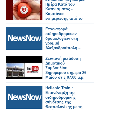
Ημέρα Κατά του
Καπνίσματος -
Καμπάνια
ενημέρωσης από το
ΕΛΙΚΑΡ
Επαναφορά
σιδηροδρομικών
δρομολογίων στη
γραμμή
Αλεξανδρούπολη –
Ορμένιο από 31
Μαϊου.
Ζωντανή μετάδοση
Δημοτικού
Συμβουλίου
Ξηρομέρου σήμερα 26
Μαΐου στις 07:00 μ.μ.
Τεχνικό Πρόγραμμα
και δημοτικά τέλη
Hellenic Train :
στην ημερήσια
Επανέναρξη της
διάταξη.
σιδηροδρομικής
σύνδεσης της
Θεσσαλονίκης με τη
Φλώρινα, από το
Σάββατο 30 Μαΐου
2026.