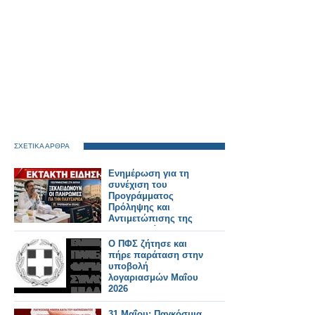
ΣΧΕΤΙΚΑ ΑΡΘΡΑ
Ενημέρωση για τη
συνέχιση του
Προγράμματος
Πρόληψης και
Αντιμετώπισης της
Παχυσαρκίας και για
την εξόφληση των
Ο ΠΦΣ ζήτησε και
οφειλών των μηνών
πήρε παράταση στην
Μαΐου και Ιουνίου
υποβολή
λογαριασμών Μαΐου
2026
31 Μαΐου: Παγκόσμια