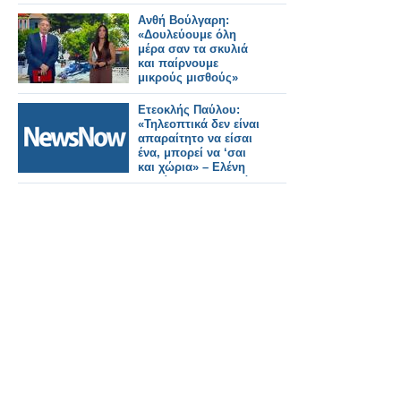
της επέκτασης.
Ανθή Βούλγαρη:
«Δουλεύουμε όλη
μέρα σαν τα σκυλιά
και παίρνουμε
μικρούς μισθούς»
Ετεοκλής Παύλου:
«Τηλεοπτικά δεν είναι
απαραίτητο να είσαι
ένα, μπορεί να ‘σαι
και χώρια» – Ελένη
Χατζίδου: «Έτσι, κάθε
μέρα να το λέμε μπας
και..»