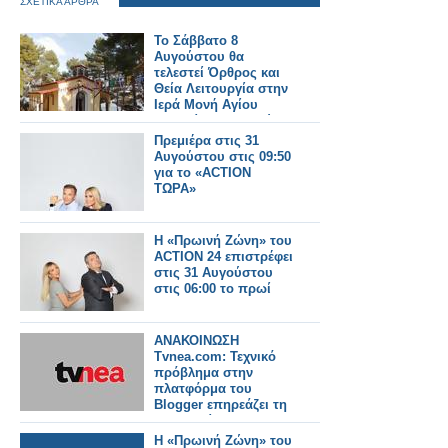
ΣΧΕΤΙΚΑ ΑΡΘΡΑ
Το Σάββατο 8
Αυγούστου θα
τελεστεί Όρθρος και
Θεία Λειτουργία στην
Ιερά Μονή Αγίου
Γεωργίου Αστακού
στις 07:00 το πρωί.
Πρεμιέρα στις 31
Αυγούστου στις 09:50
για το «ACTION
ΤΩΡΑ»
Η «Πρωινή Ζώνη» του
ACTION 24 επιστρέφει
στις 31 Αυγούστου
στις 06:00 το πρωί
ΑΝΑΚΟΙΝΩΣΗ
Tvnea.com: Τεχνικό
πρόβλημα στην
πλατφόρμα του
Blogger επηρεάζει τη
λειτουργία της
ιστοσελίδας
Η «Πρωινή Ζώνη» του