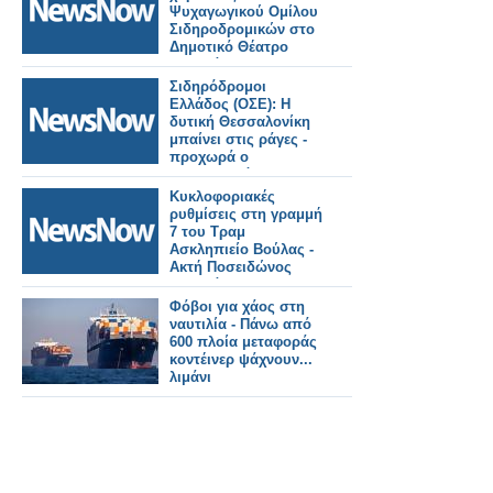
σιδηροδρομικούς
Ψυχαγωγικού Ομίλου
σταθμούς.
Σιδηροδρομικών στο
Δημοτικό Θέατρο
Πειραιά.
Σιδηρόδρομοι
Ελλάδος (ΟΣΕ): Η
δυτική Θεσσαλονίκη
μπαίνει στις ράγες -
προχωρά ο
Προαστιακός και η
σύνδεση με το λιμάνι.
Κυκλοφοριακές
ρυθμίσεις στη γραμμή
7 του Τραμ
Ασκληπιείο Βούλας -
Ακτή Ποσειδώνος
Πειραιά
Φόβοι για χάος στη
ναυτιλία - Πάνω από
600 πλοία μεταφοράς
κοντέινερ ψάχνουν...
λιμάνι