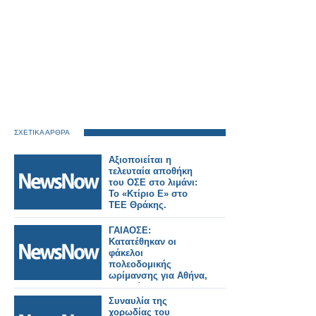
ΣΧΕΤΙΚΑ ΑΡΘΡΑ
Αξιοποιείται η
τελευταία αποθήκη
του ΟΣΕ στο λιμάνι:
Το «Κτίριο Ε» στο
ΤΕΕ Θράκης.
ΓΑΙΑΟΣΕ:
Κατατέθηκαν οι
φάκελοι
πολεοδομικής
ωρίμανσης για Αθήνα,
Πειραιά και
Θεσσαλονίκη – Νέα
Συναυλία της
εποχή για τους
χορωδίας του