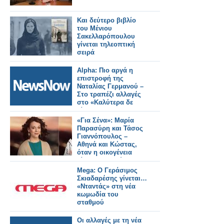
Και δεύτερο βιβλίο
του Μένιου
Σακελλαρόπουλου
γίνεται τηλεοπτική
σειρά
Alpha: Πιο αργά η
επιστροφή της
Ναταλίας Γερμανού –
Στο τραπέζι αλλαγές
στο «Καλύτερα δε
γίνεται»
«Για Σένα»: Μαρία
Παρασύρη και Τάσος
Γιαννόπουλος –
Αθηνά και Κώστας,
όταν η οικογένεια
γίνεται καταφύγιο
Mega: Ο Γεράσιμος
Σκιαδαρέσης γίνεται…
«Νταντάς» στη νέα
κωμωδία του
σταθμού
Οι αλλαγές με τη νέα