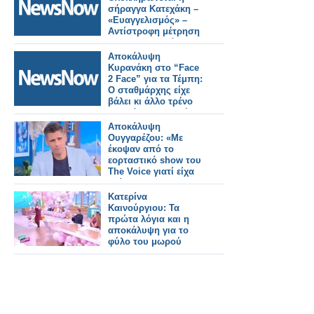
σήραγγα Κατεχάκη –
«Ευαγγελισμός» –
Αντίστροφη μέτρηση
για την «αποκάλυψη»
του μετροπόντικα
Αποκάλυψη
Κυρανάκη στο “Face
2 Face” για τα Τέμπη:
Ο σταθμάρχης είχε
βάλει κι άλλο τρένο
στη λάθος γραμμή
Αποκάλυψη
Ουγγαρέζου: «Με
έκοψαν από το
εορταστικό show του
The Voice γιατί είχα
βρίσει την Acun
Medya για το χάρτη»
Κατερίνα
Καινούργιου: Τα
πρώτα λόγια και η
αποκάλυψη για το
φύλο του μωρού