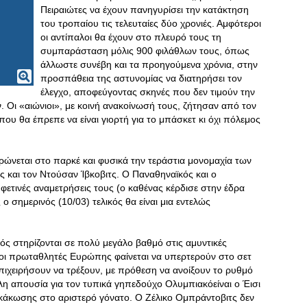
Πειραιώτες να έχουν πανηγυρίσει την κατάκτηση
του τροπαίου τις τελευταίες δύο χρονιές. Αμφότεροι
οι αντίπαλοι θα έχουν στο πλευρό τους τη
συμπαράσταση μόλις 900 φιλάθλων τους, όπως
άλλωστε συνέβη και τα προηγούμενα χρόνια, στην
προσπάθεια της αστυνομίας να διατηρήσει τον
έλεγχο, αποφεύγοντας σκηνές που δεν τιμούν την
. Οι «αιώνιοι», με κοινή ανακοίνωσή τους, ζήτησαν από τον
που θα έπρεπε να είναι γιορτή για το μπάσκετ κι όχι πόλεμος
τρώνεται στο παρκέ και φυσικά την τεράστια μονομαχία των
 και τον Ντούσαν Ίβκοβιτς. Ο Παναθηναϊκός και ο
ς φετινές αναμετρήσεις τους (ο καθένας κέρδισε στην έδρα
 ο σημερινός (10/03) τελικός θα είναι μια εντελώς
ς στηρίζονται σε πολύ μεγάλο βαθμό στις αμυντικές
α οι πρωταθλητές Ευρώπης φαίνεται να υπερτερούν στο σετ
 επιχειρήσουν να τρέξουν, με πρόθεση να ανοίξουν το ρυθμό
λη απουσία για τον τυπικά γηπεδούχο Ολυμπιακόείναι ο Έισι
ς κάκωσης στο αριστερό γόνατο. Ο Ζέλικο Ομπράντοβιτς δεν