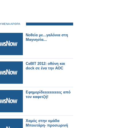
ΥΜΕΝΑ ΑΡΘΡΑ
Νοθεία με...γαλόνια στη
Μαγνησία...
CeBIT 2012: οθόνη και
dock σε ένα την AOC
Eφημερίδεεεεεεεεεες από
τον καφετζή!
Χαμός στην ομάδα
Μπουτάρη- προσωρινή