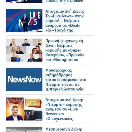
«Deal», «The Chase»
και «Τροχό»
Απογευματινή Ζώνη:
Το «Live News» στην
κορυφή – Ντέρμπι
ανάμεσα σε «Deal»
και «Τροχό της
Τύχης»
Πρωινή ψυχαγωγική
ζώνη: Ντέρμπι
κορυφής με «Super
Κατερίνα», «Πρωινό»
και «Buongiorno»
Μονοτροχαίος
σιδηρόδρομος
κατασκευασμένος στο
Ντέρμπι τίθεται σε
εμπορική λειτουργία
στο Κάιρο.
Απογευματινή ζώνη:
«Ντέρμπι» κορυφής
ανάμεσα σε «Live
News» και
«Οικογενειακές
Ιστορίες»
Μεσημεριανή Ζώνη: