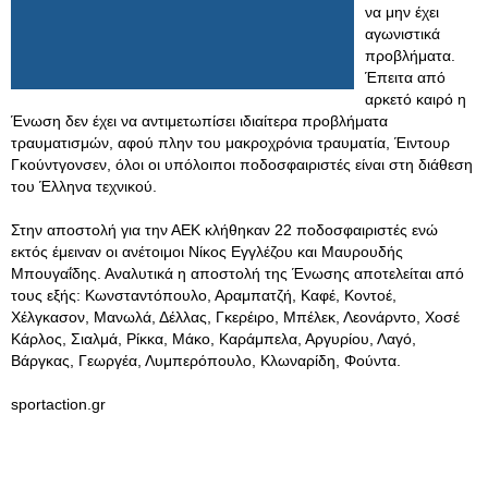
να μην έχει
αγωνιστικά
προβλήματα.
Έπειτα από
αρκετό καιρό η
Ένωση δεν έχει να αντιμετωπίσει ιδιαίτερα προβλήματα
τραυματισμών, αφού πλην του μακροχρόνια τραυματία, Έιντουρ
Γκούντγονσεν, όλοι οι υπόλοιποι ποδοσφαιριστές είναι στη διάθεση
του Έλληνα τεχνικού.
Στην αποστολή για την ΑΕΚ κλήθηκαν 22 ποδοσφαιριστές ενώ
εκτός έμειναν οι ανέτοιμοι Νίκος Εγγλέζου και Μαυρουδής
Μπουγαΐδης. Αναλυτικά η αποστολή της Ένωσης αποτελείται από
τους εξής: Κωνσταντόπουλο, Αραμπατζή, Καφέ, Κοντοέ,
Χέλγκασον, Μανωλά, Δέλλας, Γκερέιρο, Μπέλεκ, Λεονάρντο, Χοσέ
Κάρλος, Σιαλμά, Ρίκκα, Μάκο, Καράμπελα, Αργυρίου, Λαγό,
Βάργκας, Γεωργέα, Λυμπερόπουλο, Κλωναρίδη, Φούντα.
sportaction.gr