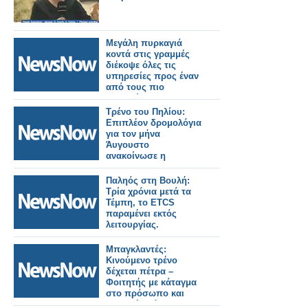
Μεγάλη πυρκαγιά
κοντά στις γραμμές
διέκοψε όλες τις
υπηρεσίες προς έναν
από τους πιο
πολυσύχναστους
σιδηροδρομικούς
Τρένο του Πηλίου:
σταθμούς του
Επιπλέον δρομολόγια
Λονδίνου.
για τον μήνα
Άυγουστο
ανακοίνωσε η
Hellenic Train.
Παληός στη Βουλή:
Τρία χρόνια μετά τα
Τέμπη, το ETCS
παραμένει εκτός
λειτουργίας.
Μπαγκλαντές:
Κινούμενο τρένο
δέχεται πέτρα –
Φοιτητής με κάταγμα
στο πρόσωπο και
σοβαρή βλάβη στην