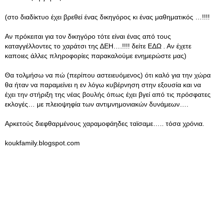
(στο διαδίκτυο έχει βρεθεί ένας δικηγόρος κι ένας μαθηματικός …!!!!
Αν πρόκειται για τον δικηγόρο τότε είναι ένας από τους
καταγγέλλοντες το χαράτσι της ΔΕΗ….!!!! δείτε ΕΔΩ . Αν έχετε
καποιες άλλες πληροφορίες παρακαλούμε ενημερώστε μας)
Θα τολμήσω να πώ (περίπου αστειευόμενος) ότι καλό για την χώρα
θα ήταν να παραμείνει η εν λόγω κυβέρνηση στην εξουσία και να
έχει την στήριξη της νέας βουλής όπως έχει βγεί από τις πρόσφατες
εκλογές… με πλειοψηφία των αντιμνημονιακών δυνάμεων….
Αρκετούς διεφθαρμένους χαραμοφάηδες ταϊσαμε….. τόσα χρόνια.
koukfamily.blogspot.com