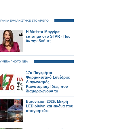
ΡΑΦΙΑ ΕΜΦΑΝΙΣΤΗΚΕ ΣΤΟ ΑΡΘΡΟ
Η Μπέττυ Μαγγίρα
επίσημα στο STAR - Που
θα την δούμε;
ΥΜΕΝΑ PHOTO ΝΕΑ
17ο Παγκρήτιο
Φαρμακευτικό Συνέδριο:
Διαγωνισμός
Καινοτομίας: Ιδέες που
διαμορφώνουν το
φαρμακείο του αύριο
Eurovision 2026: Μικρή
LED οθόνη και εικόνα που
απογοητεύει