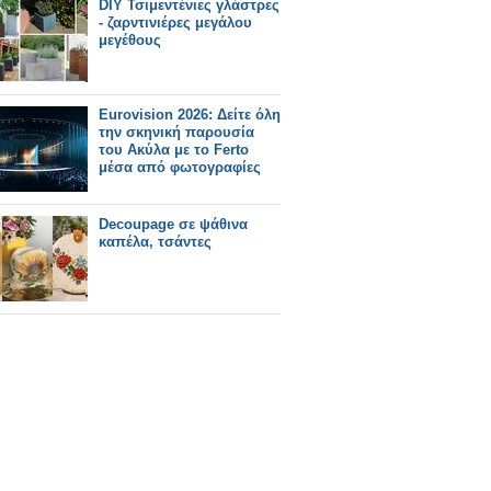
DIY Τσιμεντένιες γλάστρες
- ζαρντινιέρες μεγάλου
μεγέθους
Eurovision 2026: Δείτε όλη
την σκηνική παρουσία
του Ακύλα με το Ferto
μέσα από φωτογραφίες
Decoupage σε ψάθινα
καπέλα, τσάντες