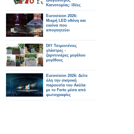
Διαγωνισμός
Καινοτομίας: Ιδέες
που διαμορφώνουν
το φαρμακείο του
Eurovision 2026:
αύριο
Μικρή LED οθόνη και
εικόνα που
απογοητεύει
DIY Τσιμεντένιες
γλάστρες -
ζαρντινιέρες μεγάλου
μεγέθους
Eurovision 2026: Δείτε
όλη την σκηνική
παρουσία του Ακύλα
με το Ferto μέσα από
φωτογραφίες