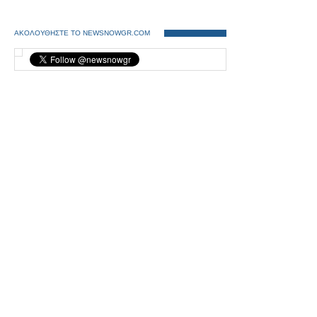
ΑΚΟΛΟΥΘΗΣΤΕ ΤΟ NEWSNOWGR.COM