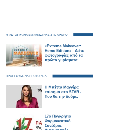
Η ΦΩΤΟΓΡΑΦΙΑ ΕΜΦΑΝΙΣΤΗΚΕ ΣΤΟ ΑΡΘΡΟ
«Extreme Makeover:
Home Edition» - Δείτε
φωτογραφίες από τα
πρώτα γυρίσματα
ΠΡΟΗΓΟΥΜΕΝΑ PHOTO ΝΕΑ
Η Μπέττυ Μαγγίρα
επίσημα στο STAR -
Που θα την δούμε;
17ο Παγκρήτιο
Φαρμακευτικό
Συνέδριο: