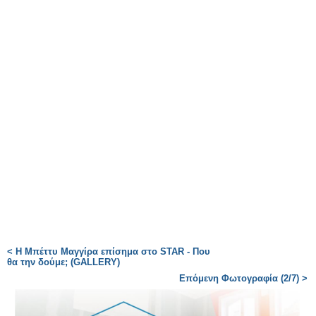
< Η Μπέττυ Μαγγίρα επίσημα στο STAR - Που
θα την δούμε; (GALLERY)
Επόμενη Φωτογραφία (2/7) >